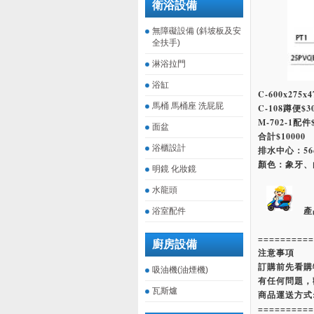
衛浴設備
無障礙設備 (斜坡板及安
全扶手)
淋浴拉門
浴缸
C-600x275x
馬桶 馬桶座 洗屁屁
C-108蹲便$3
M-702-1配件$
面盆
合計$10000
浴櫃設計
排水中心：56
顏色：象牙、
明鏡 化妝鏡
水龍頭
產
浴室配件
==========
廚房設備
注意事項
訂購前先看購
吸油機(油煙機)
有任何問題，
瓦斯爐
商品運送方式
==========