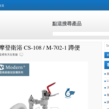
首頁
點這搜尋產品
n摩登衛浴 CS-108 / M-702-1 蹲便
這裡有天生客服
L