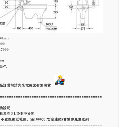
470mm
000
7000
cm
白色
品訂購前請先來電確認有無現貨
=============================================
物說明
歡迎在@LINE中提問
:苓雅區鄰近社區。滿1000元(暫定連結)會幫你免運送到
=============================================