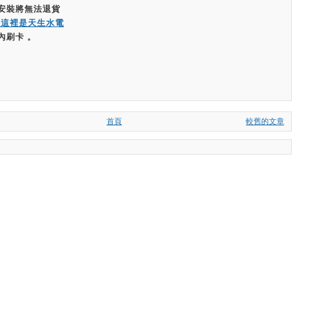
經安裝將無法退貨
嗨這裡是天生水電
內刷卡 。
首頁
較舊的文章