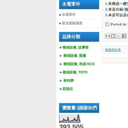
1.本商品一
水電零件
2.本店介紹:
水電零件
3.本店可以店
星光面板插座
Posted in:
品牌分類
►衛浴設備_設摩登
較新的文章
►
衛浴設備_
凱撒
►
衛浴設備_
和成 HCG
►
衛浴設備_
TOTO
► 林內牌
►莊頭北
瀏覽量:)謝謝你們
393,505