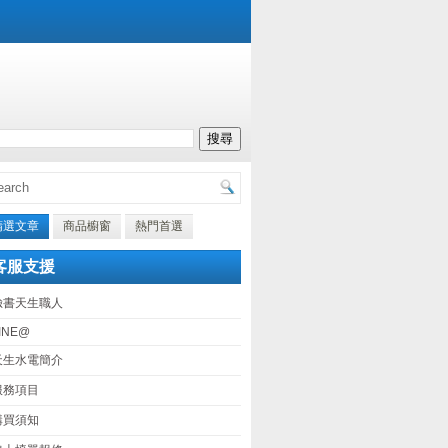
精選文章
商品櫥窗
熱門首選
客服支援
臉書天生職人
INE@
天生水電簡介
服務項目
購買須知