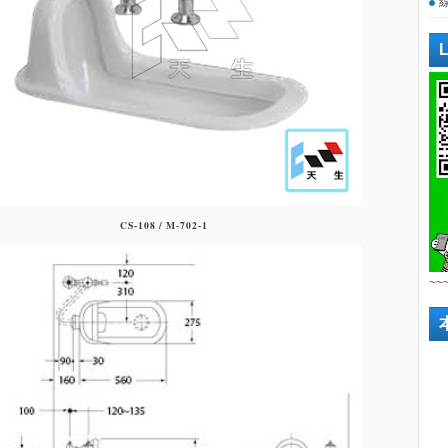
CS-108 / M-702-1
~~