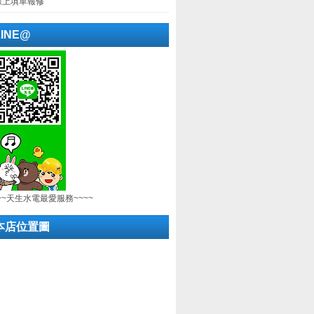
線上填單報修
LINE@
~~天生水電最愛服務~~~~
本店位置圖