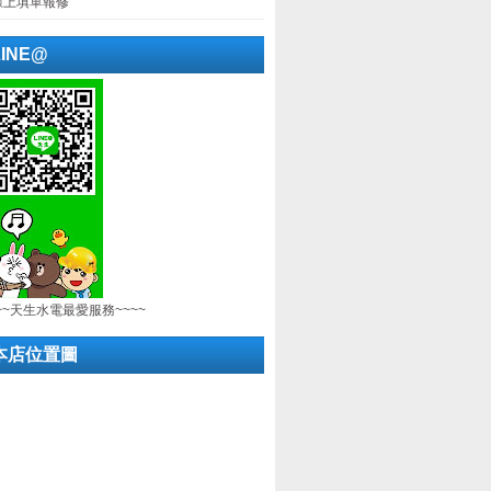
線上填單報修
LINE@
~~天生水電最愛服務~~~~
本店位置圖