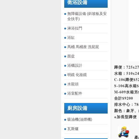
衛浴設備
無障礙設備 (斜坡板及安
全扶手)
淋浴拉門
浴缸
馬桶 馬桶座 洗屁屁
面盆
浴櫃設計
蹲便：725x27
水箱：510x24
明鏡 化妝鏡
C-106蹲便$5
水龍頭
S-106高水箱$
M-609水箱另
浴室配件
合計$9200
排水中心：78
廚房設備
顏色：象牙、
※加長型蹲便
吸油機(油煙機)
瓦斯爐
產