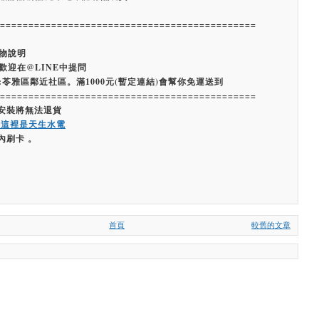
=============================================
物說明
歡迎在@LINE中提問
:苓雅區鄰近社區。滿1000元(暫定連結)會幫你免運送到
=============================================
經安裝將無法退貨
嗨這裡是天生水電
內刷卡 。
首頁
較舊的文章