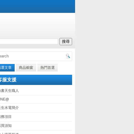
精選文章
商品櫥窗
熱門首選
客服支援
臉書天生職人
INE@
天生水電簡介
服務項目
購買須知