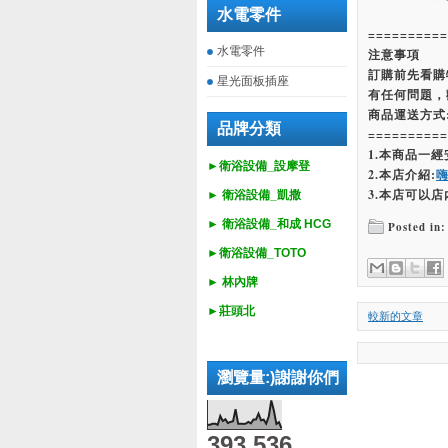
水電零件
==========
水電零件
注意事項
訂購前先看購
星光面板插座
有任何問題，
商品運送方式
品牌分類
==========
1.本商品一
►衛浴設備_設摩登
2.本店介紹:
3.本店可以店
►
衛浴設備_
凱撒
►
衛浴設備_
和成 HCG
Posted in:
►
衛浴設備_
TOTO
► 林內牌
►莊頭北
較新的文章
瀏覽量:)謝謝你們
393,536