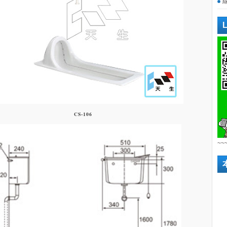
CS-106
~~