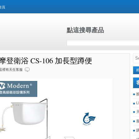
首頁
點這搜尋產品
rn摩登衛浴 CS-106 加長型蹲便
這裡有天生客服
L