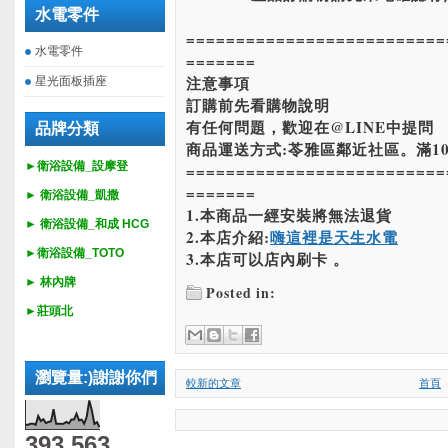
水電零件
==========================
水電零件
=======
注意事項
星光面板插座
訂購前先看購物說明
有任何問題，歡迎在@LINE中提問
品牌分類
商品運送方式:苓雅區鄰近社區。滿10
►衛浴設備_設摩登
==========================
=======
►
衛浴設備_
凱撒
1.本商品一經安裝將無法退貨
►
衛浴設備_
和成 HCG
2.本店介紹:
嗨這裡是天生水電
►
衛浴設備_
TOTO
3.本店可以店內刷卡 。
► 林內牌
Posted in:
►莊頭北
瀏覽量:)謝謝你們
較新的文章
首頁
393,563