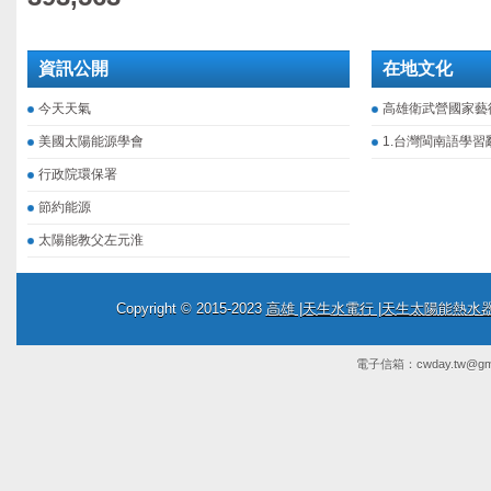
資訊公開
在地文化
今天天氣
高雄衛武營國家藝
美國太陽能源學會
1.台灣閩南語學習
行政院環保署
節約能源
太陽能教父左元淮
Copyright © 2015-2023
高雄 |天生水電行 |天生太陽能熱
電子信箱：
cwday.tw@gm