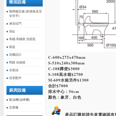
衛浴設備
無障礙設備 (斜坡板及安
全扶手)
淋浴拉門
浴缸
馬桶 馬桶座 洗屁屁
面盆
浴櫃設計
C-600x275x470mm
S-510x240x300mm
明鏡 化妝鏡
C-108蹲便$3000
水龍頭
S-108高水箱$2700
浴室配件
M-609水箱另件$1300
合計$7000
廚房設備
排水中心：56cm
顏色：象牙、白色
吸油機(油煙機)
瓦斯爐
產品訂購前請先來電確認有