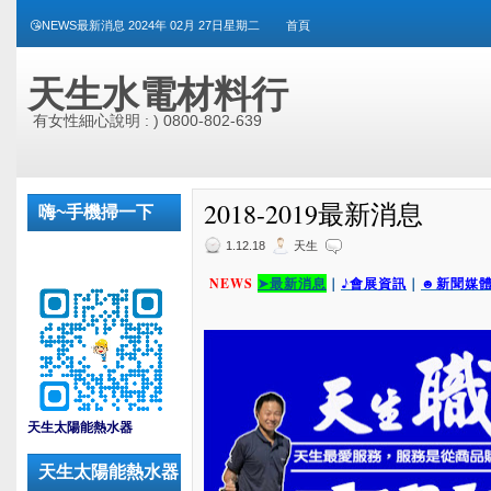
😘NEWS最新消息 2024年 02月 27日星期二
首頁
天生水電材料行
有女性細心說明 : ) 0800-802-639
2018-2019最新消息
嗨~手機掃一下
1.12.18
天生
NEWS
➤最新消息
｜
♪會展資訊
｜
☻新聞媒
_
天生太陽能熱水器
天生太陽能熱水器