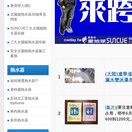
會員登入(鎖)
太陽能熱水器30個常見
問答
SUNCUE三久太陽能熱
水器目錄
三久太陽能熱水器性能
安全太陽能熱水器施工
案例
熱水器
(大陸)遼寧
1
漏水變冰瀑
如何挑選熱水器!?
喜特麗熱水器
莊頭北工業熱水器
tophome
(影片)
(要注意
林內熱水器
2
占用，明年6月
600到1200元
多田熱水器