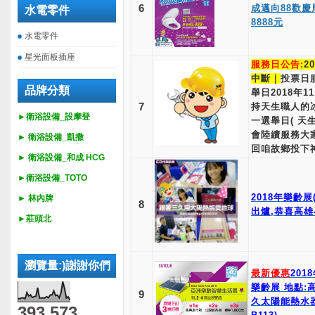
6
成邁向88歡慶
水電零件
8888元
水電零件
星光面板插座
服務日公告:
2
中斷｜
投票日
品牌分類
舉日2018年1
7
持天生職人的
►衛浴設備_設摩登
一選舉日( 天
會陸續服務大家
►
衛浴設備_
凱撒
回咱故鄉投下神聖
►
衛浴設備_
和成 HCG
►
衛浴設備_
TOTO
2018年樂齡
► 林內牌
8
出爐,恭喜高雄小
►莊頭北
瀏覽量:)謝謝你們
最新優惠
201
樂齡展 地點:
9
久太陽能熱水
393,573