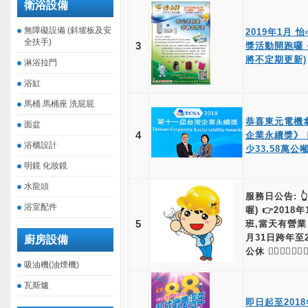
衛浴設備
無障礙設備 (斜坡板及安
2019年1月
全扶手)
3
獎活動開跑囉 
將不定期更新)
淋浴拉門
浴缸
馬桶 馬桶座 洗屁屁
恭喜東元電機拿
面盆
4
企業永續獎》 
浴櫃設計
少33.58萬公
明鏡 化妝鏡
水龍頭
服務日公告: 
浴室配件
喔) 👉2018
5
班,當天有營業 
月31日跨年至2
廚房設備
公休 🙋‍♂️🙋‍♀️
吸油機(油煙機)
瓦斯爐
即日起至2018