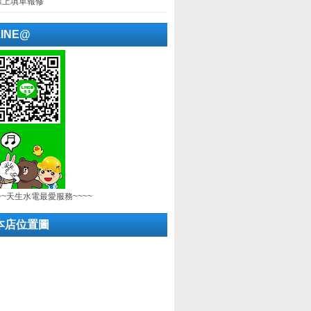
線上填單報修
LINE@
~~天生水電最愛服務~~~~
本店位置圖