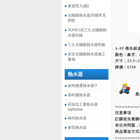
會員登入(鎖)
太陽能熱水器30個常見
問答
SUNCUE三久太陽能熱
水器目錄
三久太陽能熱水器性能
A-05 衛生紙
安全太陽能熱水器施工
顏色：象牙、
案例
尺寸：23.5×20
牌價：$330
熱水器
如何挑選熱水器!?
產
喜特麗熱水器
莊頭北工業熱水器
==========
tophome
注意事項
林內熱水器
訂購前先看購
有任何問題，
多田熱水器
商品運送方式
==========