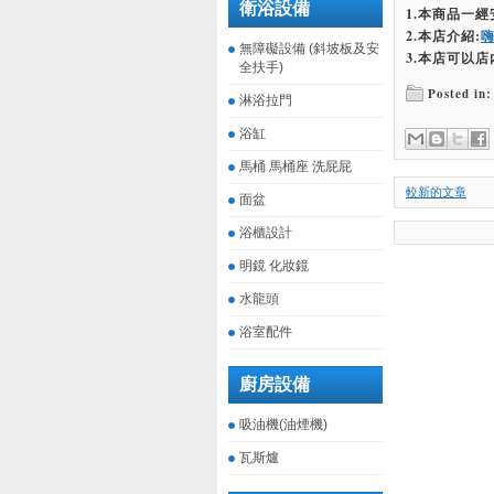
衛浴設備
1.本商品一
2.本店介紹:
無障礙設備 (斜坡板及安
3.本店可以店
全扶手)
Posted in:
淋浴拉門
浴缸
馬桶 馬桶座 洗屁屁
較新的文章
面盆
浴櫃設計
明鏡 化妝鏡
水龍頭
浴室配件
廚房設備
吸油機(油煙機)
瓦斯爐