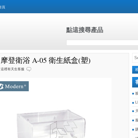
首頁
點這搜尋產品
n 摩登衛浴 A-05 衛生紙盒(塑)
這裡有天生客服
L