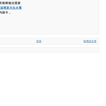
經安裝將無法退貨
嗨這裡是天生水電
內刷卡 。
首頁
較舊的文章