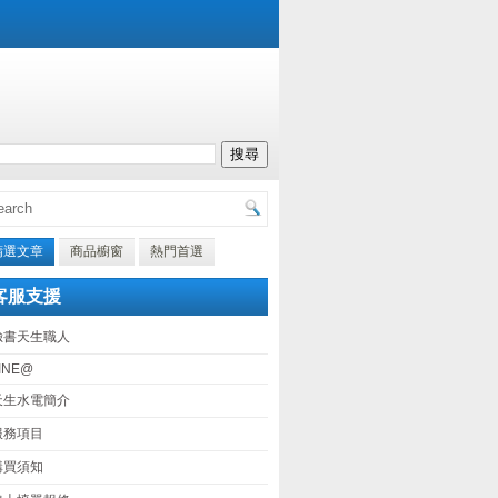
精選文章
商品櫥窗
熱門首選
客服支援
臉書天生職人
INE@
天生水電簡介
服務項目
購買須知