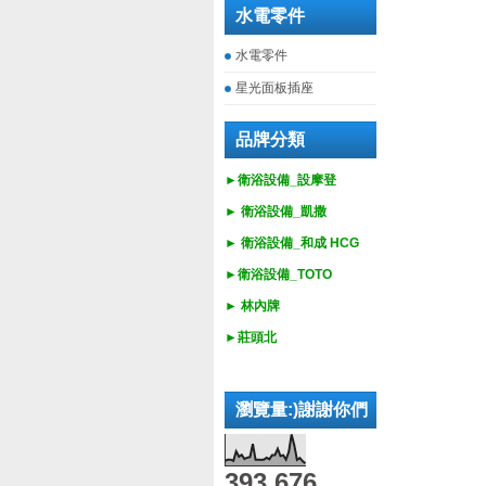
水電零件
水電零件
星光面板插座
品牌分類
►衛浴設備_設摩登
►
衛浴設備_
凱撒
►
衛浴設備_
和成 HCG
►
衛浴設備_
TOTO
► 林內牌
►莊頭北
瀏覽量:)謝謝你們
393,676