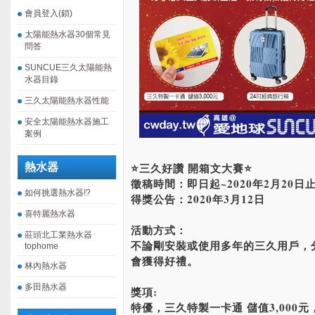
會員登入(鎖)
太陽能熱水器30個常見
問答
SUNCUE三久太陽能熱
水器目錄
三久太陽能熱水器性能
安全太陽能熱水器施工
案例
⭐️三久好讚 開箱文大賽⭐️
熱水器
徵稿時間：即日起~2020年2月20日
如何挑選熱水器!?
得獎公告：2020年3月12日
喜特麗熱水器
活動方式：
莊頭北工業熱水器
不論剛安裝或使用多年的三久用戶，
tophome
會獲得好禮。
林內熱水器
多田熱水器
獎項:
特優，三久特製一卡通 儲值3,000元