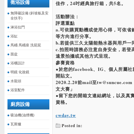
衛浴設備
佳作，24吋經典旅行箱，共5名。
無障礙設備 (斜坡板及安
活動辦法：
全扶手)
評選重點
淋浴拉門
a.可依購買動機或使用心得，可依
等方向進行分享。
浴缸
b.若提供三久太陽能熱水器與用戶一
馬桶 馬桶座 洗屁屁
c.拍照時請務必注意自身安全，若登
面盆
遠景拍攝或其他方式呈現。
參賽資格
浴櫃設計
●於您的facebook、IG、個人所屬社
明鏡 化妝鏡
開貼文。
水龍頭
2020.2.20前mail至tw@sunc
文大賽」
浴室配件
●留下您的開箱文連結網址，以及真
資格。
廚房設備
cwday.tw
吸油機(油煙機)
瓦斯爐
Posted in: