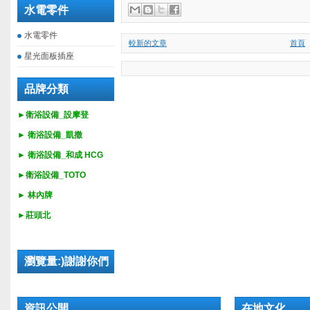
水電零件
水電零件
較新的文章
首頁
星光面板插座
品牌分類
►衛浴設備_設摩登
►
衛浴設備_
凱撒
►
衛浴設備_
和成 HCG
►
衛浴設備_
TOTO
► 林內牌
►莊頭北
瀏覽量:)謝謝你們
資訊公開
在地文化