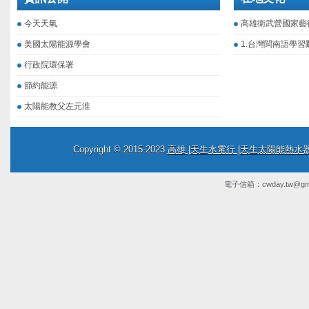
今天天氣
高雄衛武營國家藝
美國太陽能源學會
1.台灣閩南語學習
行政院環保署
節約能源
太陽能教父左元淮
Copyright © 2015-2023
高雄 |天生水電行 |天生太陽能熱
電子信箱：
cwday.tw@gm