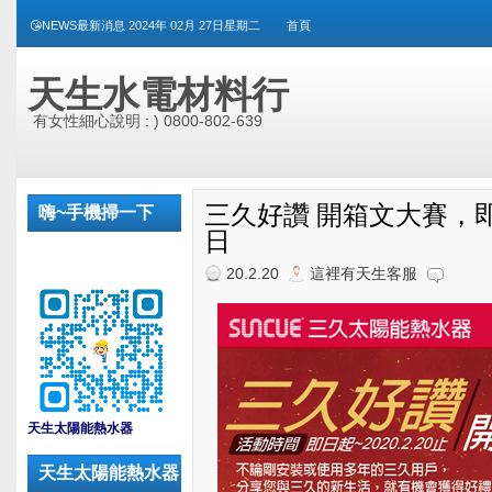
😘NEWS最新消息 2024年 02月 27日星期二
首頁
天生水電材料行
有女性細心說明 : ) 0800-802-639
三久好讚 開箱文大賽，即日
嗨~手機掃一下
日
20.2.20
這裡有天生客服
_
天生太陽能熱水器
天生太陽能熱水器