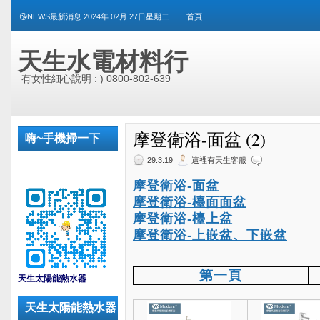
😘NEWS最新消息 2024年 02月 27日星期二
首頁
天生水電材料行
有女性細心說明 : ) 0800-802-639
摩登衛浴-面盆 (2)
嗨~手機掃一下
29.3.19
這裡有天生客服
摩登衛浴-面盆
摩登衛浴-檯面面盆
摩登衛浴-檯上盆
摩登衛浴-上嵌盆、下嵌盆
_
第一頁
天生太陽能熱水器
天生太陽能熱水器