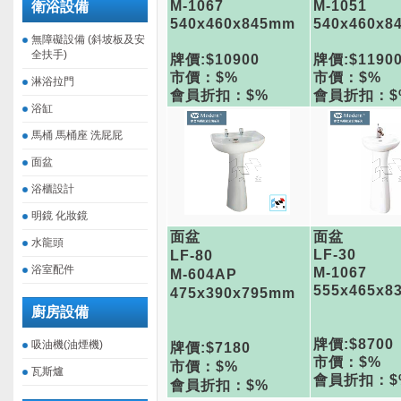
M-1067
M-1051
衛浴設備
540x460x845mm
540x460x8
無障礙設備 (斜坡板及安
全扶手)
牌價:$10900
牌價:$1190
市價：$%
市價：$%
淋浴拉門
會員折扣：$%
會員折扣：$
浴缸
馬桶 馬桶座 洗屁屁
面盆
浴櫃設計
明鏡 化妝鏡
面盆
面盆
水龍頭
LF-30
LF-80
浴室配件
M-1067
M-604AP
555x465x8
475x390x795mm
廚房設備
牌價:$8700
吸油機(油煙機)
牌價:$7180
市價：$%
市價：$%
瓦斯爐
會員折扣：$
會員折扣：$%