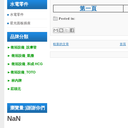
水電零件
第一頁
水電零件
Posted in:
星光面板插座
品牌分類
較新的文章
首頁
►衛浴設備_設摩登
►
衛浴設備_
凱撒
►
衛浴設備_
和成 HCG
►
衛浴設備_
TOTO
► 林內牌
►莊頭北
瀏覽量:)謝謝你們
NaN