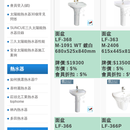
會員登入(鎖)
太陽能熱水器30個常見
問答
SUNCUE三久太陽能熱
水器目錄
面盆
面盆
LF-368
LF-363
三久太陽能熱水器性能
M-1091 WT 鍍白
M-2406
安全太陽能熱水器施工
680x525x840mm
615x445x8
案例
牌價:$19300
牌價:$1350
市價：$%
市價：$%
熱水器
會員折扣：$%
會員折扣：$
如何挑選熱水器!?
喜特麗熱水器
莊頭北工業熱水器
tophome
林內熱水器
多田熱水器
面盆
面盆
LF-366
LF-366P