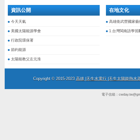
資訊公開
在地文化
今天天氣
高雄衛武營國家藝
美國太陽能源學會
1.台灣閩南語學習
行政院環保署
節約能源
太陽能教父左元淮
Copyright © 2015-2023
高雄 |天生水電行 |天生太陽能熱
電子信箱：
cwday.tw@gm