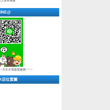
線上填單報修
LINE@
~~天生水電最愛服務~~~~
本店位置圖