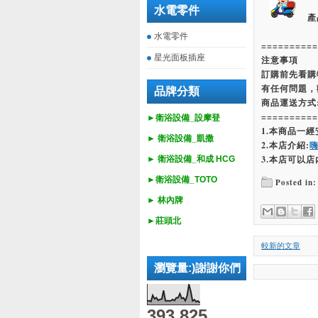
水電零件
產
水電零件
==========
星光面板插座
注意事項
訂購前先看購
有任何問題，
品牌分類
商品運送方式
==========
►衛浴設備_設摩登
1.本商品一
►
衛浴設備_
凱撒
2.本店介紹:
3.本店可以店
►
衛浴設備_
和成 HCG
►
衛浴設備_
TOTO
Posted in:
► 林內牌
►莊頭北
較新的文章
瀏覽量:)謝謝你們
393,825