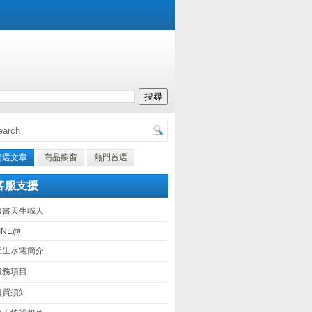
精選文章
商品櫥窗
熱門首選
客服支援
臉書天生職人
INE@
天生水電簡介
服務項目
購買須知