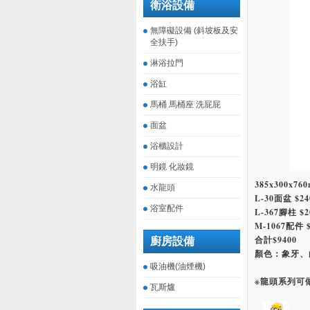
衛浴設備
無障礙設備 (斜坡板及安
全扶手)
淋浴拉門
浴缸
馬桶 馬桶座 洗屁屁
面盆
浴櫃設計
明鏡 化妝鏡
385x300x76
水龍頭
L-30面盆 $24
浴室配件
L-367腳柱 $2
M-1067配件 $
合計$9400
廚房設備
顏色：象牙、
吸油機(油煙機)
※龍頭系列可
瓦斯爐