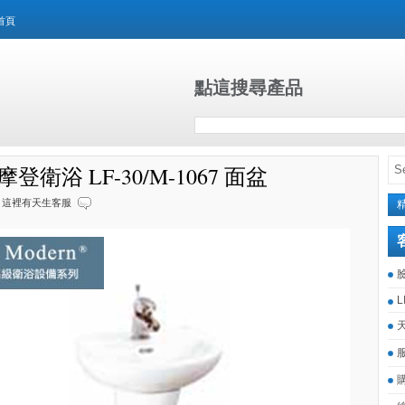
首頁
點這搜尋產品
n摩登衛浴 LF-30/M-1067 面盆
這裡有天生客服
L