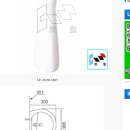
LF-30/M-1067
~~