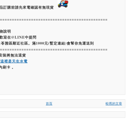
品訂購前請先來電確認有無現貨
=============================================
物說明
歡迎在@LINE中提問
:苓雅區鄰近社區。滿1000元(暫定連結)會幫你免運送到
=============================================
經安裝將無法退貨
嗨這裡是天生水電
內刷卡 。
首頁
較舊的文章