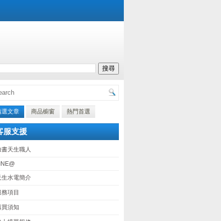
精選文章
商品櫥窗
熱門首選
客服支援
臉書天生職人
INE@
天生水電簡介
服務項目
購買須知