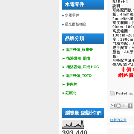
B3E+H1
水電零件
說明：
可搭配門版：
板、4mm
水電零件
4mm強化
寬度範圍：
星光面板插座
90cm~180
高度範圍：
130cm~2
品牌分類
度：190cm
門檻搭配：
把手配置：
►衛浴設備_設摩登
顏色：AI(牙
色)
►
衛浴設備_
凱撒
可搭配單邊
僅AW(白色)
►
衛浴設備_
和成 HCG
市價:
網路價$
►
衛浴設備_
TOTO
► 林內牌
►莊頭北
Posted in:
瀏覽量:)謝謝你們
較新的文章
393,440