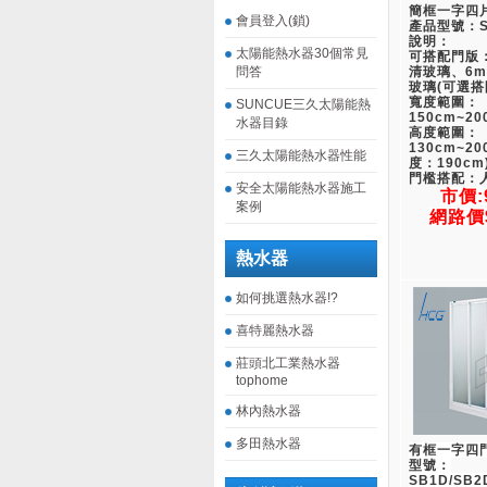
簡框一字四
會員登入(鎖)
產品型號：SA
說明：
太陽能熱水器30個常見
可搭配門版
問答
清玻璃、6
玻璃(可選搭
寬度範圍：
SUNCUE三久太陽能熱
150cm~20
水器目錄
高度範圍：
130cm~2
三久太陽能熱水器性能
度：190cm
門檻搭配：
安全太陽能熱水器施工
市價:
案例
網路價$
熱水器
如何挑選熱水器!?
喜特麗熱水器
莊頭北工業熱水器
tophome
林內熱水器
多田熱水器
有框一字四
型號：
SB1D/SB2