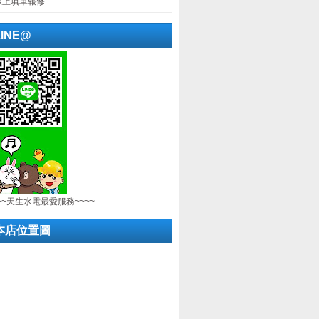
線上填單報修
LINE@
~~天生水電最愛服務~~~~
本店位置圖