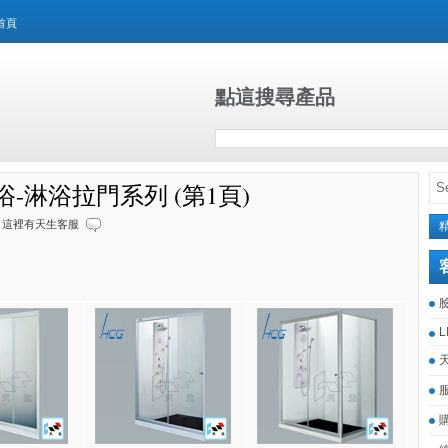
首頁
點這搜尋產品
-淋浴拉門系列 (第1頁)
這裡有天生客服
L