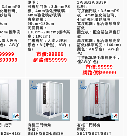
說明：
1P/SB2P/SB3P 
3.5mmPS
可搭配門版：3.5mmPS
說明：
強化清玻璃、
板、4mm強化清玻璃、
可搭配門版：3.5mmPS
噴砂玻璃
4mm強化噴砂玻璃
板、4mm強化清玻璃、
寬度範圍：
4mm強化噴砂玻璃
0cm
90cm~180cm
寬度範圍：配合浴缸寬度
高度範圍：
訂做
00cm(標準高
130cm~200cm(標準高
固定板：配合浴缸深度訂
)
度：190cm)
做
人造大理石
門檻搭配：人造大理石
高度範圍：配合浴缸高度
色)、AW(白
顏色：AI(牙色)、AW(白
訂做(標準高度：140cm)
色)
顏色：AI(牙色)、AW(白
色)
99999
市價:99999
可搭配單邊毛巾桿把手，
99999
網路價$99999
僅AW(白色)
市價:99999
網路價$99999
門+把手
有框三門轉角
有框二門轉角
型號：
型號：
SB2E+H1/S
SB1H/SB2H/SB3H
SB1T/SB2T/SB3T