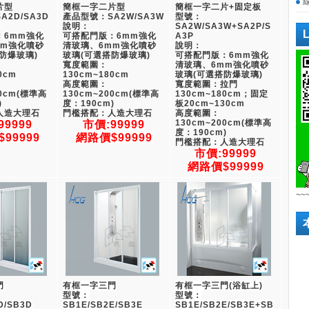
片型
簡框一字二片型
簡框一字二片+固定板
2D/SA3D
產品型號：SA2W/SA3W
型號：
說明：
SA2W/SA3W+SA2P/S
：6mm強化
可搭配門版：6mm強化
A3P
mm強化噴砂
清玻璃、6mm強化噴砂
說明：
防爆玻璃)
玻璃(可選搭防爆玻璃)
可搭配門版：6mm強化
寬度範圍：
清玻璃、6mm強化噴砂
0cm
130cm~180cm
玻璃(可選搭防爆玻璃)
高度範圍：
寬度範圍：拉門
00cm(標準高
130cm~200cm(標準高
130cm~180cm；固定
)
度：190cm)
板20cm~130cm
人造大理石
門檻搭配：人造大理石
高度範圍：
130cm~200cm(標準高
99999
市價:99999
度：190cm)
99999
網路價$99999
門檻搭配：人造大理石
市價:99999
網路價$99999
~~
門
有框一字三門
有框一字三門(浴缸上)
型號：
型號：
D/SB3D
SB1E/SB2E/SB3E
SB1E/SB2E/SB3E+SB