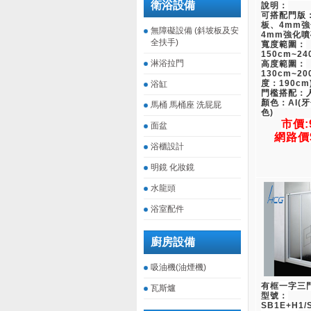
衛浴設備
說明：
可搭配門版：
板、4mm
無障礙設備 (斜坡板及安
4mm強化
全扶手)
寬度範圍：
150cm~24
淋浴拉門
高度範圍：
130cm~2
度：190cm
浴缸
門檻搭配：
顏色：AI(牙
馬桶 馬桶座 洗屁屁
色)
市價:
面盆
網路價$
浴櫃設計
明鏡 化妝鏡
水龍頭
浴室配件
廚房設備
吸油機(油煙機)
有框一字三
瓦斯爐
型號：
SB1E+H1/