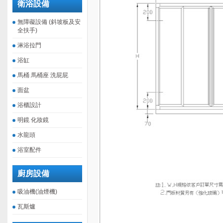
衛浴設備
無障礙設備 (斜坡板及安
全扶手)
淋浴拉門
浴缸
馬桶 馬桶座 洗屁屁
面盆
浴櫃設計
明鏡 化妝鏡
水龍頭
浴室配件
廚房設備
吸油機(油煙機)
瓦斯爐