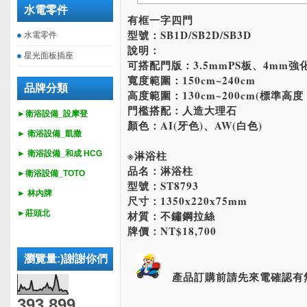
水電零件
有框一字四門
型號：SB1D/SB2D/SB3D
水電零件
說明：
星光面板插座
可搭配門版：3.5mmPS板、4mm
寬度範圍：150cm~240cm
品牌分類
高度範圍：130cm~200cm(標準高度：
門檻搭配：人造大理石
►衛浴設備_設摩登
顏色：AI(牙色)、AW(白色)
►
衛浴設備_
凱撒
※淋浴柱
►
衛浴設備_
和成 HCG
品名：淋浴柱
►
衛浴設備_
TOTO
型號：ST8793
► 林內牌
尺寸：1350x220x75mm
►莊頭北
材質：不鏽鋼拉絲
牌價：NT$18,700
瀏覽量:)謝謝你們
產品訂購前請先來電確認有
393,899