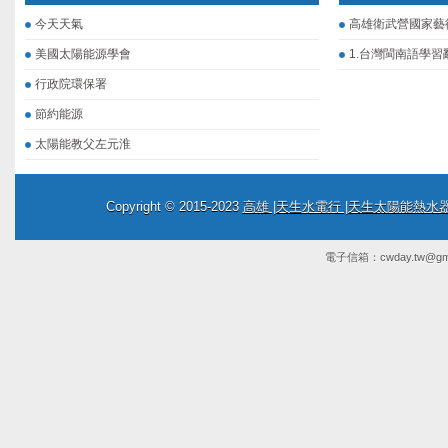
今天天氣
高雄衛武營國家藝
美國太陽能源學會
1.台灣閩南語學習
行政院環保署
節約能源
太陽能教父左元淮
Copyright © 2015-2023
高雄 |天生水電行 |天生太陽能熱
電子信箱：
cwday.tw@gm