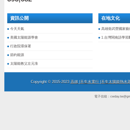
資訊公開
在地文化
今天天氣
高雄衛武營國家藝
美國太陽能源學會
1.台灣閩南語學習
行政院環保署
節約能源
太陽能教父左元淮
Copyright © 2015-2023
高雄 |天生水電行 |天生太陽能熱
電子信箱：
cwday.tw@gm