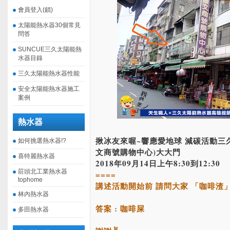
會員登入(鎖)
太陽能熱水器30個常見
問答
SUNCUE三久太陽能熱
水器目錄
三久太陽能熱水器性能
安全太陽能熱水器施工
案例
熱水器
揪冰友來喔~響應愛地球 減碳活動三
如何挑選熱水器!?
文商號購物中心)大大門
喜特麗熱水器
2018年09月14日上午8:30到12:30
莊頭北工業熱水器
====
tophome
講述活動開始前 請問大家 「咖啡渣
林內熱水器
答案 : 咖啡屎
多田熱水器