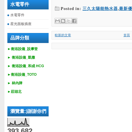
水電零件
Posted in:
三久太陽能熱水器
,
最新
水電零件
星光面板插座
較新的文章
首頁
品牌分類
►衛浴設備_設摩登
►
衛浴設備_
凱撒
►
衛浴設備_
和成 HCG
►
衛浴設備_
TOTO
► 林內牌
►莊頭北
瀏覽量:)謝謝你們
393,682