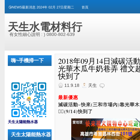
😘NEWS最新消息 2024年 02月 27日星期二
首頁
天生水電材料行
有女性細心說明 : ) 0800-802-639
2018年09月14日減碳活
嗨~手機掃一下
光華木瓜牛奶巷弄 禮文超市玩遊
快到了
11.9.18
天生
最新優惠
減碳活動~快來(三和市場內)靠光華木
🙋‍♀️(9/14)快到了
_
天生太陽能熱水器
天生太陽能熱水器