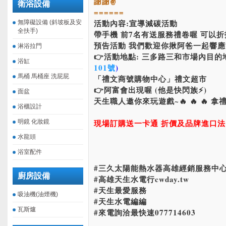
謝謝✌
衛浴設備
======
活動內容:宣導減碳活動
無障礙設備 (斜坡板及安
全扶手)
帶手機 前7名有送服務禮卷喔 可以折
預告活動 我們歡迎你揪阿爸一起響應
淋浴拉門
👉活動地點: 三多路三和市場內目的
浴缸
101號
)
馬桶 馬桶座 洗屁屁
「禮文商號購物中心」禮文超市
👉阿富會出現喔 (他是快閃族⚡)
面盆
天生職人邀你來玩遊戲~🔥 🔥 🔥 拿
浴櫃設計
現場訂購送一卡通 折價及品牌進口
明鏡 化妝鏡
水龍頭
浴室配件
#三久太陽能熱水器高雄經銷服務中心電話
廚房設備
#高雄天生水電行cwday.tw
#天生最愛服務
吸油機(油煙機)
#天生水電編編
瓦斯爐
#來電詢洽最快速077714603