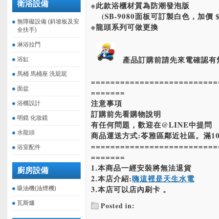
衛浴設備
※此款浴櫃材質為防潮發泡版
(SB-9080面板可訂製白色，加價 $3
無障礙設備 (斜坡板及安
※龍頭系列可做更換
全扶手)
淋浴拉門
產品訂購前請先來電確認有
浴缸
馬桶 馬桶座 洗屁屁
==========================
面盆
=======
注意事項
浴櫃設計
訂購前先看購物說明
明鏡 化妝鏡
有任何問題，歡迎在@LINE中提問
水龍頭
商品運送方式:苓雅區鄰近社區。滿10
==========================
浴室配件
=======
1.本商品一經安裝將無法退貨
廚房設備
2.本店介紹:
嗨這裡是天生水電
3.本店可以店內刷卡 。
吸油機(油煙機)
瓦斯爐
Posted in: