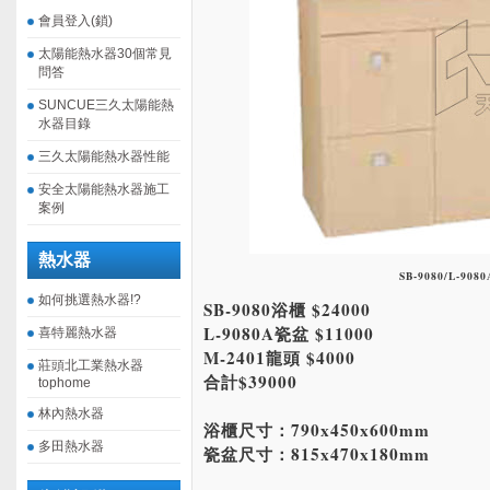
會員登入(鎖)
太陽能熱水器30個常見
問答
SUNCUE三久太陽能熱
水器目錄
三久太陽能熱水器性能
安全太陽能熱水器施工
案例
熱水器
SB-9080/L-9080
如何挑選熱水器!?
SB-9080浴櫃 $24000
L-9080A瓷盆 $11000
喜特麗熱水器
M-2401龍頭 $4000
莊頭北工業熱水器
合計$39000
tophome
林內熱水器
浴櫃尺寸：790x450x600mm
多田熱水器
瓷盆尺寸：815x470x180mm