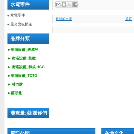
水電零件
水電零件
較新的文章
首頁
星光面板插座
品牌分類
►衛浴設備_設摩登
►
衛浴設備_
凱撒
►
衛浴設備_
和成 HCG
►
衛浴設備_
TOTO
► 林內牌
►莊頭北
瀏覽量:)謝謝你們
資訊公開
在地文化