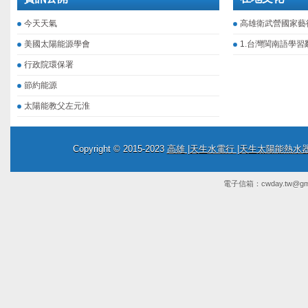
今天天氣
高雄衛武營國家藝
美國太陽能源學會
1.台灣閩南語學習
行政院環保署
節約能源
太陽能教父左元淮
Copyright © 2015-2023
高雄 |天生水電行 |天生太陽能熱
電子信箱：
cwday.tw@gm