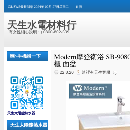
😘NEWS最新消息 2024年 02月 27日星期二
首頁
天生水電材料行
有女性細心說明 : ) 0800-802-639
Modern摩登衛浴 SB-9080/
嗨~手機掃一下
櫃 面盆
22.8.20
這裡有天生客服
_
天生太陽能熱水器
天生太陽能熱水器