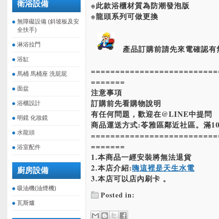
衛浴設備
※此款浴櫃材質為防潮發泡版
※龍頭系列可做更換
無障礙設備 (斜坡板及安
全扶手)
淋浴拉門
產品訂購前請先來電確認有
浴缸
==========================
馬桶 馬桶座 洗屁屁
=======
面盆
注意事項
訂購前先看購物說明
浴櫃設計
有任何問題，歡迎在@LINE中提問
明鏡 化妝鏡
商品運送方式:苓雅區鄰近社區。滿10
水龍頭
==========================
=======
浴室配件
1.本商品一經安裝將無法退貨
2.本店介紹:
嗨這裡是天生水電
廚房設備
3.本店可以店內刷卡 。
吸油機(油煙機)
Posted in:
瓦斯爐