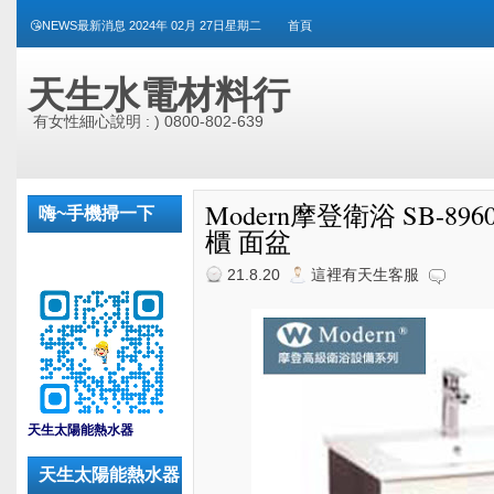
😘NEWS最新消息 2024年 02月 27日星期二
首頁
天生水電材料行
有女性細心說明 : ) 0800-802-639
Modern摩登衛浴 SB-8960/
嗨~手機掃一下
櫃 面盆
21.8.20
這裡有天生客服
_
天生太陽能熱水器
天生太陽能熱水器