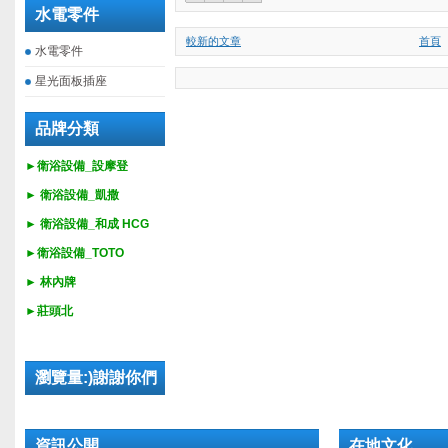
水電零件
較新的文章
首頁
水電零件
星光面板插座
品牌分類
►衛浴設備_設摩登
►
衛浴設備_
凱撒
►
衛浴設備_
和成 HCG
►
衛浴設備_
TOTO
► 林內牌
►莊頭北
瀏覽量:)謝謝你們
資訊公開
在地文化