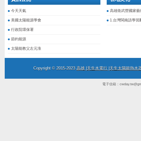
今天天氣
高雄衛武營國家藝
美國太陽能源學會
1.台灣閩南語學習
行政院環保署
節約能源
太陽能教父左元淮
Copyright © 2015-2023
高雄 |天生水電行 |天生太陽能熱
電子信箱：
cwday.tw@gm