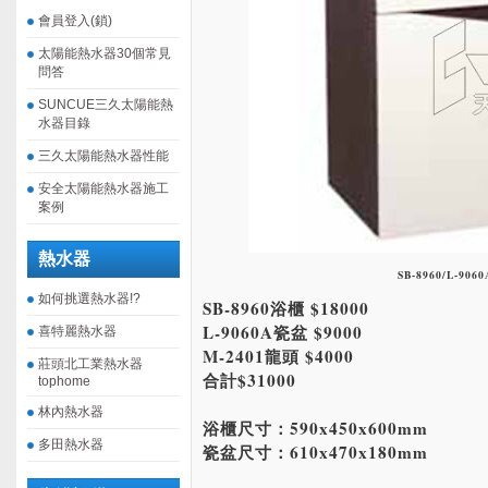
會員登入(鎖)
太陽能熱水器30個常見
問答
SUNCUE三久太陽能熱
水器目錄
三久太陽能熱水器性能
安全太陽能熱水器施工
案例
熱水器
SB-8960/L-9060
如何挑選熱水器!?
SB-8960浴櫃 $18000
L-9060A瓷盆 $9000
喜特麗熱水器
M-2401龍頭 $4000
莊頭北工業熱水器
合計$31000
tophome
林內熱水器
浴櫃尺寸：590x450x600mm
多田熱水器
瓷盆尺寸：610x470x180mm