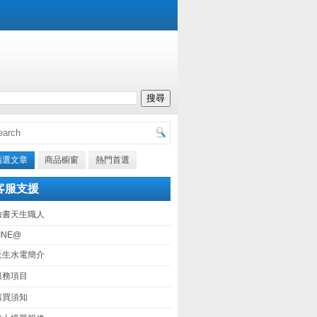
精選文章
商品櫥窗
熱門首選
客服支援
臉書天生職人
INE@
天生水電簡介
服務項目
購買須知