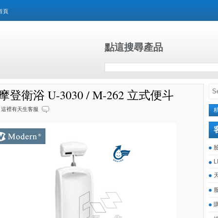
首頁
點這搜尋產品
n摩登衛浴 U-3030 / M-262 立式便斗
這裡有天生客服
L