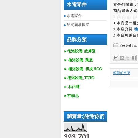
水電零件
有任何問題，
商品運送方式
水電零件
==========
1.本商品一
星光面板插座
2.本店介紹:
3.本店可以店
品牌分類
Posted in:
►衛浴設備_設摩登
►
衛浴設備_
凱撒
►
衛浴設備_
和成 HCG
較新的文章
►
衛浴設備_
TOTO
► 林內牌
►莊頭北
瀏覽量:)謝謝你們
393,701