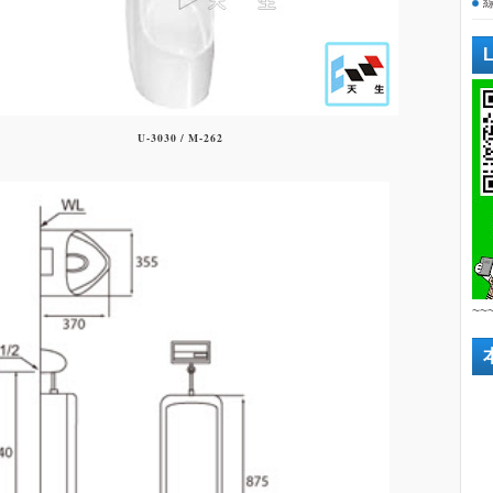
U-3030 / M-262
~~