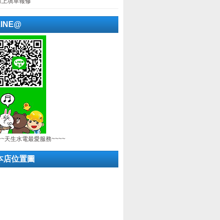
線上填單報修
LINE@
~~天生水電最愛服務~~~~
本店位置圖