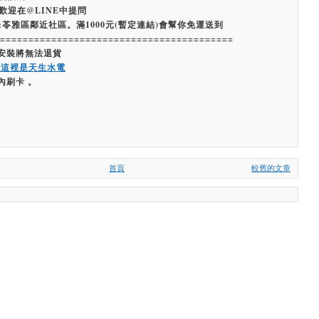
歡迎在@LINE中提問
:苓雅區鄰近社區。滿1000元(暫定連結)會幫你免運送到
=========================================
經安裝將無法退貨
嗨這裡是天生水電
內刷卡 。
首頁
較舊的文章