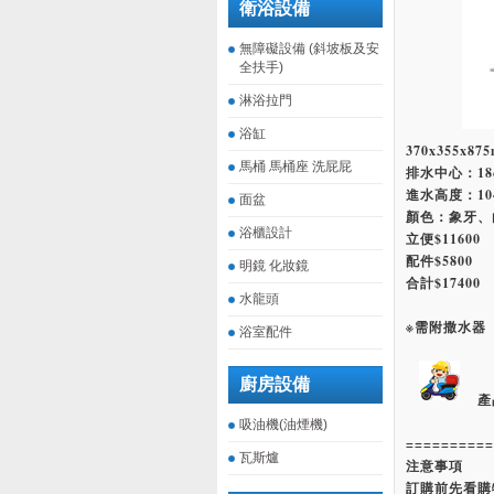
衛浴設備
無障礙設備 (斜坡板及安
全扶手)
淋浴拉門
浴缸
370x355x87
馬桶 馬桶座 洗屁屁
排水中心：18
進水高度：10
面盆
顏色：象牙、
浴櫃設計
立便$11600
配件$5800
明鏡 化妝鏡
合計$17400
水龍頭
※需附撒水器
浴室配件
廚房設備
產
吸油機(油煙機)
==========
瓦斯爐
注意事項
訂購前先看購