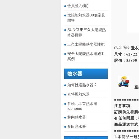
會員登入(鎖)
太陽能熱水器30個常見
問答
SUNCUE三久太陽能熱
水器目錄
三久太陽能熱水器性能
C-21709 置
安全太陽能熱水器施工
尺寸：62×22.5
案例
牌價：$5800
熱水器
如何挑選熱水器!?
產
喜特麗熱水器
==========
莊頭北工業熱水器
注意事項
tophome
訂購前先看購
林內熱水器
有任何問題，
商品運送方式
多田熱水器
==========
1.本商品一