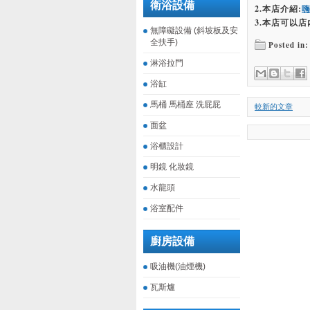
衛浴設備
2.本店介紹:
3.本店可以店
無障礙設備 (斜坡板及安
全扶手)
Posted in:
淋浴拉門
浴缸
馬桶 馬桶座 洗屁屁
較新的文章
面盆
浴櫃設計
明鏡 化妝鏡
水龍頭
浴室配件
廚房設備
吸油機(油煙機)
瓦斯爐