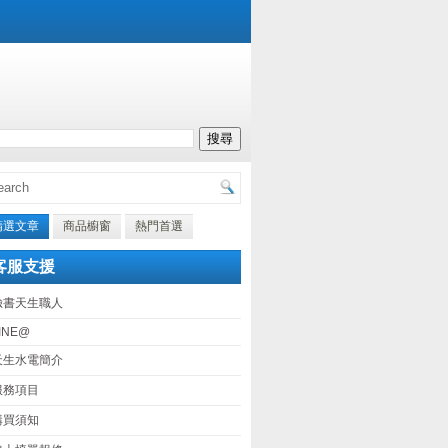
精選文章
商品櫥窗
熱門首選
客服支援
臉書天生職人
INE@
天生水電簡介
服務項目
購買須知