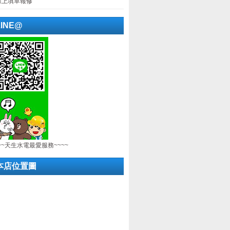
線上填單報修
LINE@
~~天生水電最愛服務~~~~
本店位置圖