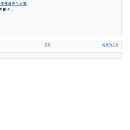
嗨這裡是天生水電
內刷卡 。
首頁
較舊的文章