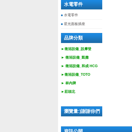
水電零件
水電零件
星光面板插座
品牌分類
►衛浴設備_設摩登
►
衛浴設備_
凱撒
►
衛浴設備_
和成 HCG
►
衛浴設備_
TOTO
► 林內牌
►莊頭北
瀏覽量:)謝謝你們
資訊公開