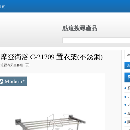
首頁
點這搜尋產品
n 摩登衛浴 C-21709 置衣架(不銹鋼)
這裡有天生客服
L