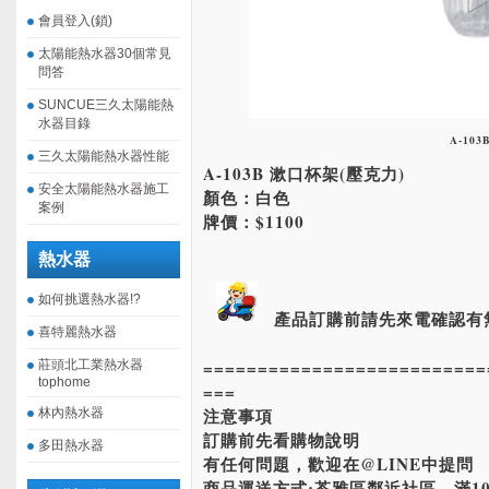
會員登入(鎖)
太陽能熱水器30個常見
問答
SUNCUE三久太陽能熱
水器目錄
A-103
三久太陽能熱水器性能
A-103B 漱口杯架(壓克力)
安全太陽能熱水器施工
顏色：白色
案例
牌價：$1100
熱水器
如何挑選熱水器!?
產品訂購前請先來電確認有
喜特麗熱水器
==========================
莊頭北工業熱水器
tophome
===
注意事項
林內熱水器
訂購前先看購物說明
多田熱水器
有任何問題，歡迎在@LINE中提問
商品運送方式:苓雅區鄰近社區。滿10