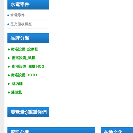
水電零件
水電零件
星光面板插座
品牌分類
►衛浴設備_設摩登
►
衛浴設備_
凱撒
►
衛浴設備_
和成 HCG
►
衛浴設備_
TOTO
► 林內牌
►莊頭北
瀏覽量:)謝謝你們
資訊公開
在地文化