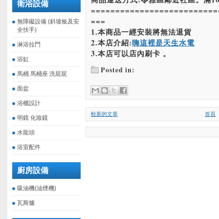
衛浴設備
==========================
===
無障礙設備 (斜坡板及安
全扶手)
1.本商品一經安裝將無法退貨
2.本店介紹:
嗨這裡是天生水電
淋浴拉門
3.本店可以店內刷卡 。
浴缸
Posted in:
馬桶 馬桶座 洗屁屁
面盆
浴櫃設計
較新的文章
首頁
明鏡 化妝鏡
水龍頭
浴室配件
廚房設備
吸油機(油煙機)
瓦斯爐