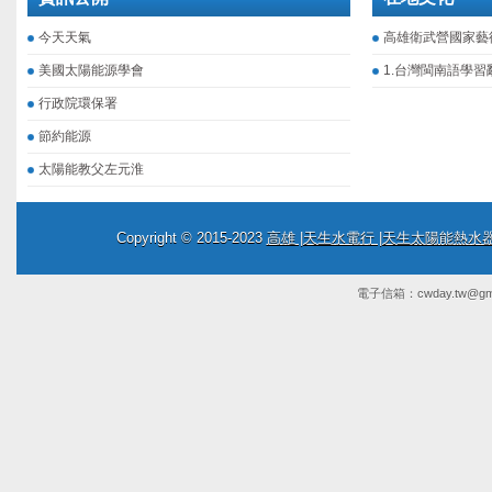
今天天氣
高雄衛武營國家藝
美國太陽能源學會
1.台灣閩南語學習
行政院環保署
節約能源
太陽能教父左元淮
Copyright © 2015-2023
高雄 |天生水電行 |天生太陽能熱
電子信箱：
cwday.tw@gm