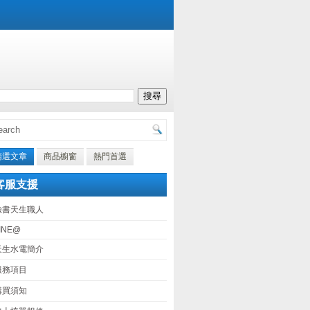
精選文章
商品櫥窗
熱門首選
客服支援
臉書天生職人
INE@
天生水電簡介
服務項目
購買須知