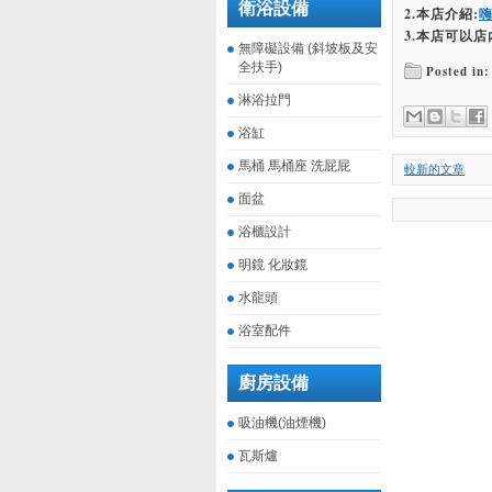
衛浴設備
2.本店介紹:
3.本店可以店
無障礙設備 (斜坡板及安
全扶手)
Posted in:
淋浴拉門
浴缸
馬桶 馬桶座 洗屁屁
較新的文章
面盆
浴櫃設計
明鏡 化妝鏡
水龍頭
浴室配件
廚房設備
吸油機(油煙機)
瓦斯爐