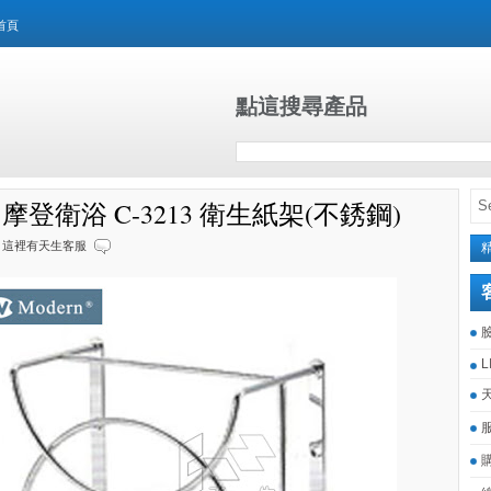
首頁
點這搜尋產品
n 摩登衛浴 C-3213 衛生紙架(不銹鋼)
這裡有天生客服
L