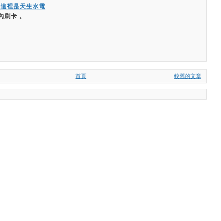
嗨這裡是天生水電
內刷卡 。
首頁
較舊的文章