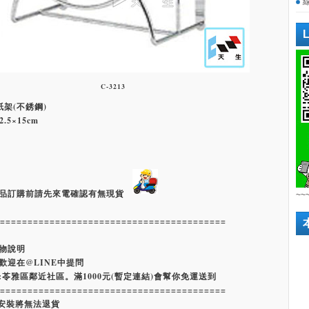
C-3213
生紙架(不銹鋼)
.5×15cm
品訂購前請先來電確認有無現貨
~~
=========================================
物說明
歡迎在@LINE中提問
:苓雅區鄰近社區。滿1000元(暫定連結)會幫你免運送到
=========================================
經安裝將無法退貨