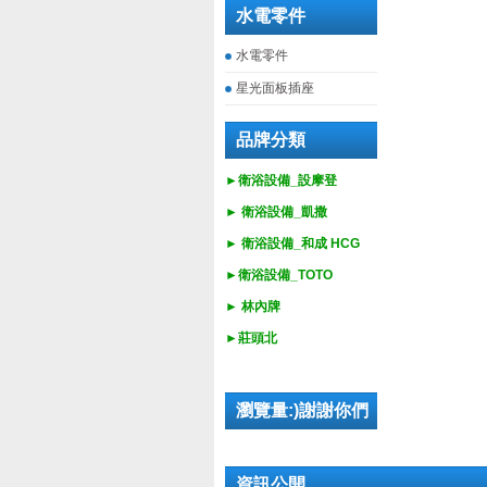
水電零件
水電零件
星光面板插座
品牌分類
►衛浴設備_設摩登
►
衛浴設備_
凱撒
►
衛浴設備_
和成 HCG
►
衛浴設備_
TOTO
► 林內牌
►莊頭北
瀏覽量:)謝謝你們
資訊公開