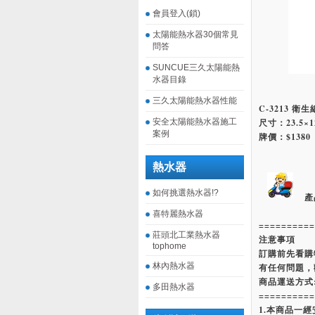
會員登入(鎖)
太陽能熱水器30個常見
問答
SUNCUE三久太陽能熱
水器目錄
三久太陽能熱水器性能
C-3213 衛
安全太陽能熱水器施工
尺寸：23.5×12
案例
牌價：$1380
熱水器
如何挑選熱水器!?
產
喜特麗熱水器
==========
莊頭北工業熱水器
注意事項
tophome
訂購前先看購
林內熱水器
有任何問題，
商品運送方式
多田熱水器
==========
1.本商品一