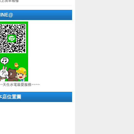
線上填單報修
LINE@
~~天生水電最愛服務~~~~
本店位置圖