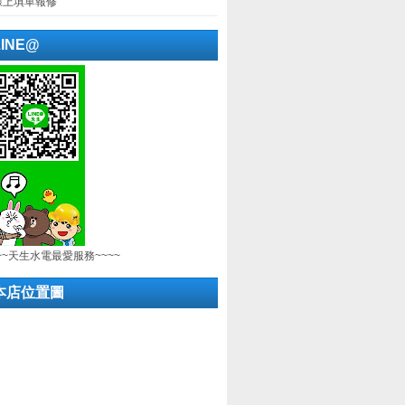
線上填單報修
LINE@
~~天生水電最愛服務~~~~
本店位置圖