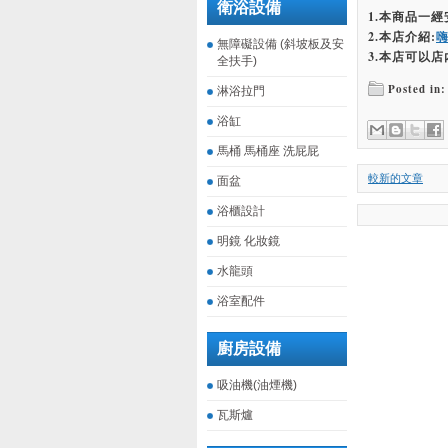
衛浴設備
1.本商品一
2.本店介紹:
無障礙設備 (斜坡板及安
3.本店可以店
全扶手)
Posted in:
淋浴拉門
浴缸
馬桶 馬桶座 洗屁屁
較新的文章
面盆
浴櫃設計
明鏡 化妝鏡
水龍頭
浴室配件
廚房設備
吸油機(油煙機)
瓦斯爐