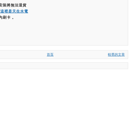
經安裝將無法退貨
嗨這裡是天生水電
內刷卡 。
首頁
較舊的文章