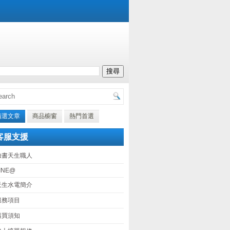
精選文章
商品櫥窗
熱門首選
客服支援
臉書天生職人
INE@
天生水電簡介
服務項目
購買須知