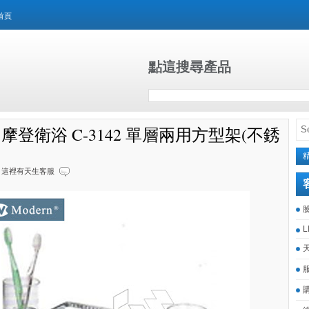
首頁
點這搜尋產品
rn 摩登衛浴 C-3142 單層兩用方型架(不銹
這裡有天生客服
L