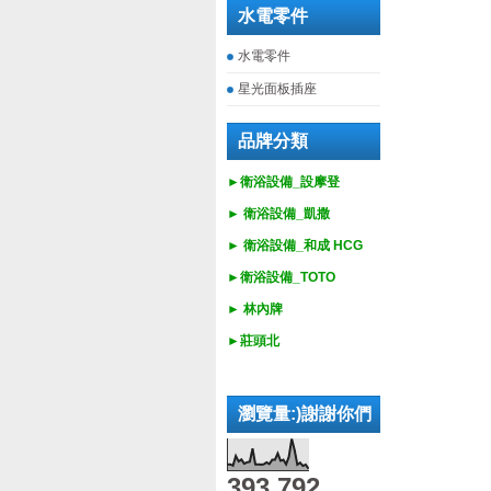
水電零件
水電零件
星光面板插座
品牌分類
►衛浴設備_設摩登
►
衛浴設備_
凱撒
►
衛浴設備_
和成 HCG
►
衛浴設備_
TOTO
► 林內牌
►莊頭北
瀏覽量:)謝謝你們
393,792