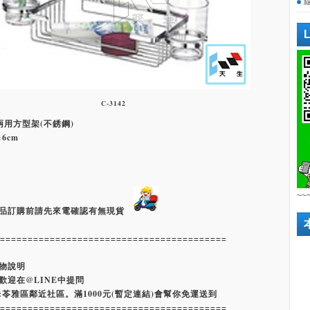
C-3142
層兩用方型架(不銹鋼)
×6cm
~~
品訂購前請先來電確認有無現貨
=========================================
物說明
歡迎在@LINE中提問
:苓雅區鄰近社區。滿1000元(暫定連結)會幫你免運送到
=========================================