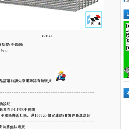
C-3140
層方型架(不銹鋼)
×6cm
品訂購前請先來電確認有無現貨
~~
=========================================
物說明
歡迎在@LINE中提問
:苓雅區鄰近社區。滿1000元(暫定連結)會幫你免運送到
=========================================
經安裝將無法退貨