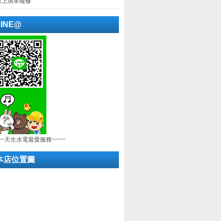
線上填單報修
LINE@
~~天生水電最愛服務~~~~
本店位置圖