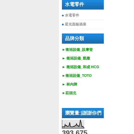
水電零件
水電零件
星光面板插座
品牌分類
►衛浴設備_設摩登
►
衛浴設備_
凱撒
►
衛浴設備_
和成 HCG
►
衛浴設備_
TOTO
► 林內牌
►莊頭北
瀏覽量:)謝謝你們
393,675