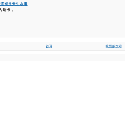
嗨這裡是天生水電
內刷卡 。
首頁
較舊的文章