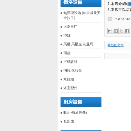
衛浴設備
2.本店介紹:
3.本店可以店
無障礙設備 (斜坡板及安
全扶手)
Posted in:
淋浴拉門
浴缸
馬桶 馬桶座 洗屁屁
較新的文章
面盆
浴櫃設計
明鏡 化妝鏡
水龍頭
浴室配件
廚房設備
吸油機(油煙機)
瓦斯爐