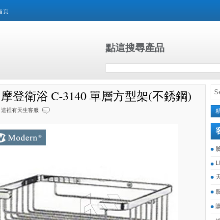
首頁
點這搜尋產品
rn 摩登衛浴 C-3140 單層方型架(不銹鋼)
這裡有天生客服
L