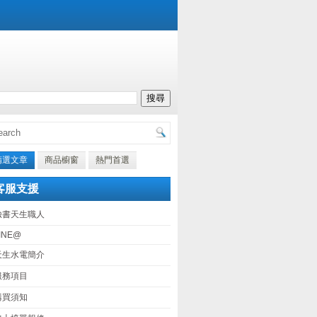
精選文章
商品櫥窗
熱門首選
客服支援
臉書天生職人
INE@
天生水電簡介
服務項目
購買須知