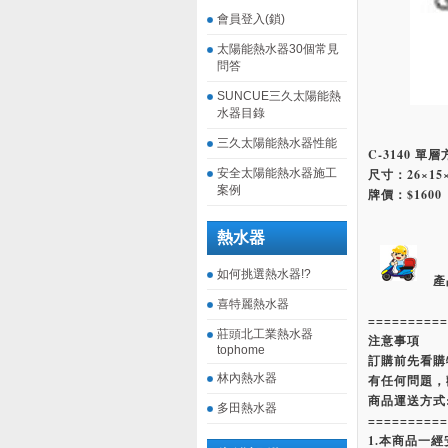
會員登入(鎖)
太陽能熱水器30個常見
問答
SUNCUE三久太陽能熱
水器目錄
三久太陽能熱水器性能
C-3140 單
安全太陽能熱水器施工
尺寸：26×15
案例
牌價：$1600
熱水器
如何挑選熱水器!?
產
喜特麗熱水器
==========
莊頭北工業熱水器
注意事項
tophome
訂購前先看購
林內熱水器
有任何問題，
商品運送方式
多田熱水器
==========
1.本商品一