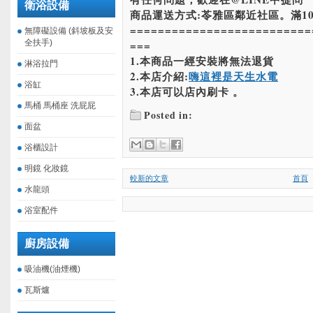
衛浴設備
商品運送方式:苓雅區鄰近社區。滿10
==========================
無障礙設備 (斜坡板及安
全扶手)
===
1.本商品一經安裝將無法退貨
淋浴拉門
2.本店介紹:
嗨這裡是天生水電
浴缸
3.本店可以店內刷卡 。
馬桶 馬桶座 洗屁屁
Posted in:
面盆
浴櫃設計
明鏡 化妝鏡
較新的文章
首頁
水龍頭
浴室配件
廚房設備
吸油機(油煙機)
瓦斯爐