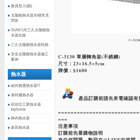
會員登入(鎖)
太陽能熱水器30個常見
問答
SUNCUE三久太陽能熱
水器目錄
C-3130
三久太陽能熱水器性能
安全太陽能熱水器施工
C-3130 單層轉角架(不銹鋼)
案例
尺寸：23×16.5×5cm
牌價：$1600
熱水器
如何挑選熱水器!?
喜特麗熱水器
產品訂購前請先來電確認有
莊頭北工業熱水器
tophome
==========================
===
林內熱水器
注意事項
多田熱水器
訂購前先看購物說明
有任何問題，歡迎在@LINE中提問