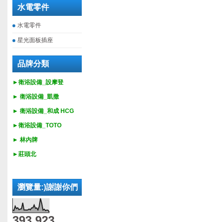
水電零件
水電零件
星光面板插座
品牌分類
►衛浴設備_設摩登
►
衛浴設備_
凱撒
►
衛浴設備_
和成 HCG
►
衛浴設備_
TOTO
► 林內牌
►莊頭北
瀏覽量:)謝謝你們
393,923