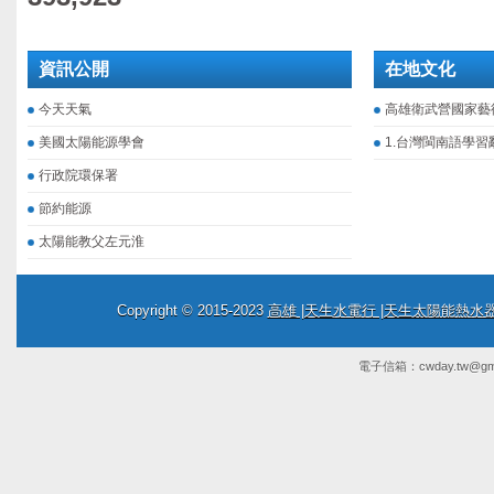
資訊公開
在地文化
今天天氣
高雄衛武營國家藝
美國太陽能源學會
1.台灣閩南語學習
行政院環保署
節約能源
太陽能教父左元淮
Copyright © 2015-2023
高雄 |天生水電行 |天生太陽能熱
電子信箱：
cwday.tw@gm