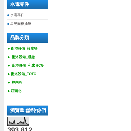
水電零件
水電零件
星光面板插座
品牌分類
►衛浴設備_設摩登
►
衛浴設備_
凱撒
►
衛浴設備_
和成 HCG
►
衛浴設備_
TOTO
► 林內牌
►莊頭北
瀏覽量:)謝謝你們
393,812