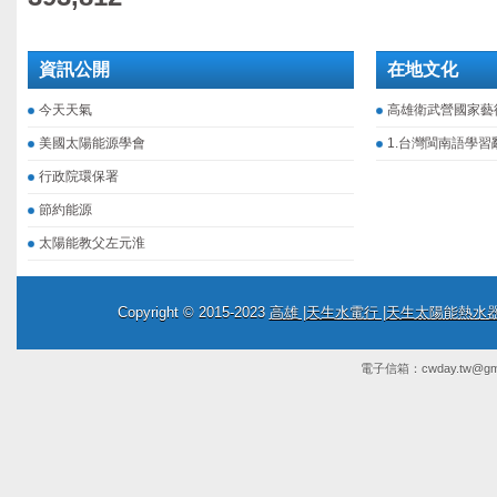
資訊公開
在地文化
今天天氣
高雄衛武營國家藝
美國太陽能源學會
1.台灣閩南語學習
行政院環保署
節約能源
太陽能教父左元淮
Copyright © 2015-2023
高雄 |天生水電行 |天生太陽能熱
電子信箱：
cwday.tw@gm