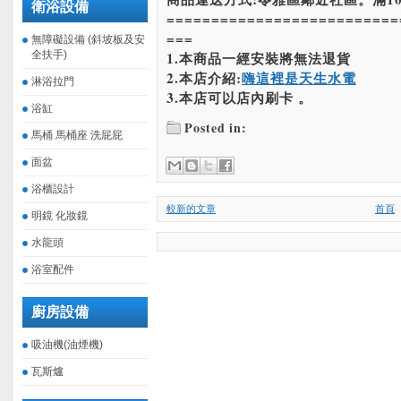
衛浴設備
==========================
===
無障礙設備 (斜坡板及安
全扶手)
1.本商品一經安裝將無法退貨
2.本店介紹:
嗨這裡是天生水電
淋浴拉門
3.本店可以店內刷卡 。
浴缸
Posted in:
馬桶 馬桶座 洗屁屁
面盆
浴櫃設計
較新的文章
首頁
明鏡 化妝鏡
水龍頭
浴室配件
廚房設備
吸油機(油煙機)
瓦斯爐