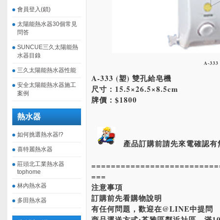
會員登入(鎖)
太陽能熱水器30個常見
問答
SUNCUE三久太陽能熱
水器目錄
A-333
三久太陽能熱水器性能
A-333 (塑) 雙孔給皂機
安全太陽能熱水器施工
尺寸：15.5×26.5×8.5cm
案例
牌價：$1800
熱水器
如何挑選熱水器!?
產品訂購前請先來電確認有
喜特麗熱水器
==========================
莊頭北工業熱水器
tophome
===
注意事項
林內熱水器
訂購前先看購物說明
多田熱水器
有任何問題，歡迎在@LINE中提問
商品運送方式:苓雅區鄰近社區。滿10