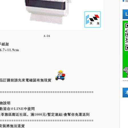
A-26
擦手紙架
.7×11.9cm
品訂購前請先來電確認有無現貨
~~
=========================================
物說明
歡迎在@LINE中提問
:苓雅區鄰近社區。滿1000元(暫定連結)會幫你免運送到
=========================================
經安裝將無法退貨