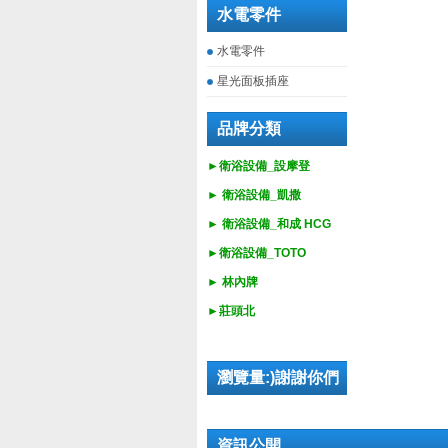
水電零件
水電零件
星光面板插座
品牌分類
►衛浴設備_設摩登
►
衛浴設備_
凱撒
►
衛浴設備_
和成 HCG
►
衛浴設備_
TOTO
► 林內牌
►莊頭北
瀏覽量:)謝謝你們
資訊公開