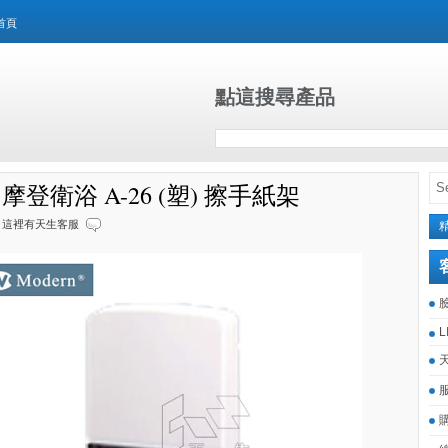
首頁
點這搜尋產品
n 摩登衛浴 A-26 (塑) 擦手紙架
這裡有天生客服
L