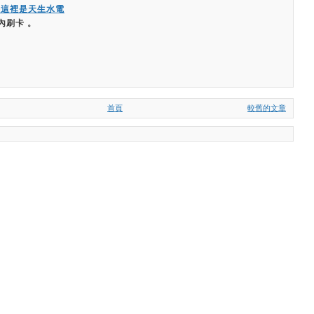
嗨這裡是天生水電
內刷卡 。
首頁
較舊的文章