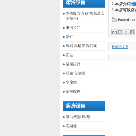
衛浴設備
2.本店介紹:
3.本店可以店
無障礙設備 (斜坡板及安
全扶手)
Posted in:
淋浴拉門
浴缸
馬桶 馬桶座 洗屁屁
較新的文章
面盆
浴櫃設計
明鏡 化妝鏡
水龍頭
浴室配件
廚房設備
吸油機(油煙機)
瓦斯爐