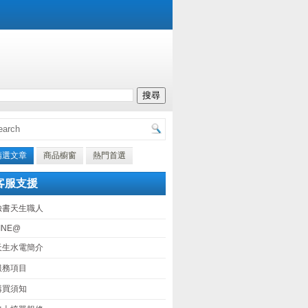
精選文章
商品櫥窗
熱門首選
客服支援
臉書天生職人
INE@
天生水電簡介
服務項目
購買須知