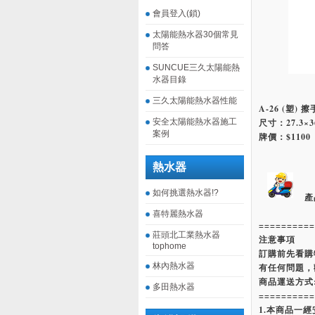
會員登入(鎖)
太陽能熱水器30個常見
問答
SUNCUE三久太陽能熱
水器目錄
三久太陽能熱水器性能
A-26 (塑) 
安全太陽能熱水器施工
尺寸：27.3×36
案例
牌價：$1100
熱水器
如何挑選熱水器!?
產
喜特麗熱水器
==========
莊頭北工業熱水器
注意事項
tophome
訂購前先看購
林內熱水器
有任何問題，
商品運送方式
多田熱水器
==========
1.本商品一