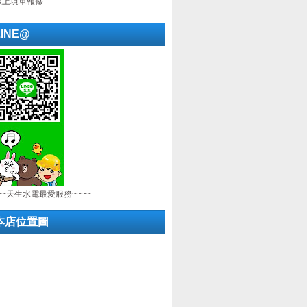
線上填單報修
LINE@
~~天生水電最愛服務~~~~
本店位置圖