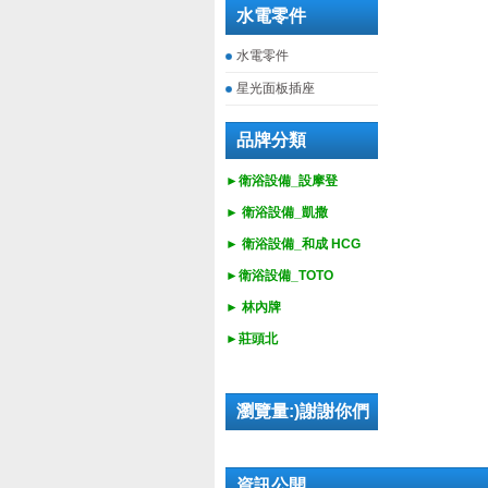
水電零件
水電零件
星光面板插座
品牌分類
►衛浴設備_設摩登
►
衛浴設備_
凱撒
►
衛浴設備_
和成 HCG
►
衛浴設備_
TOTO
► 林內牌
►莊頭北
瀏覽量:)謝謝你們
資訊公開