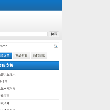
精選文章
商品櫥窗
熱門首選
客服支援
臉書天生職人
INE@
天生水電簡介
服務項目
購買須知