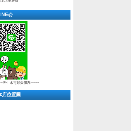
線上填單報修
LINE@
~~天生水電最愛服務~~~~
本店位置圖