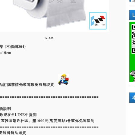
A-225
架 (不銹鋼304)
×10cm
品訂購前請先來電確認有無現貨
~~
=========================================
物說明
歡迎在@LINE中提問
:苓雅區鄰近社區。滿1000元(暫定連結)會幫你免運送到
=========================================
經安裝將無法退貨