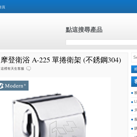
首頁
點這搜尋產品
n 摩登衛浴 A-225 單捲衛架 (不銹鋼304)
這裡有天生客服
L