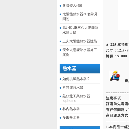
會員登入(鎖)
太陽能熱水器30個常見
問答
SUNCUE三久太陽能熱
水器目錄
三久太陽能熱水器性能
A-225 單捲衛
安全太陽能熱水器施工
尺寸：12.5×9
案例
牌價：$1000
熱水器
如何挑選熱水器!?
產
喜特麗熱水器
==========
莊頭北工業熱水器
注意事項
tophome
訂購前先看購
林內熱水器
有任何問題，
商品運送方式
多田熱水器
==========
1.本商品一