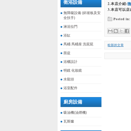
衛浴設備
2.本店介紹:
3.本店可以店
無障礙設備 (斜坡板及安
全扶手)
Posted in:
淋浴拉門
浴缸
馬桶 馬桶座 洗屁屁
較新的文章
面盆
浴櫃設計
明鏡 化妝鏡
水龍頭
浴室配件
廚房設備
吸油機(油煙機)
瓦斯爐