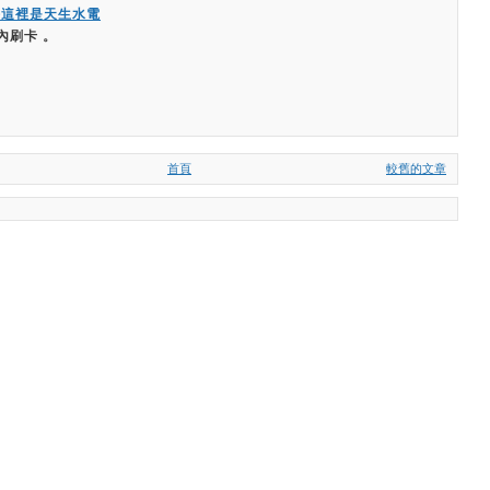
嗨這裡是天生水電
內刷卡 。
首頁
較舊的文章