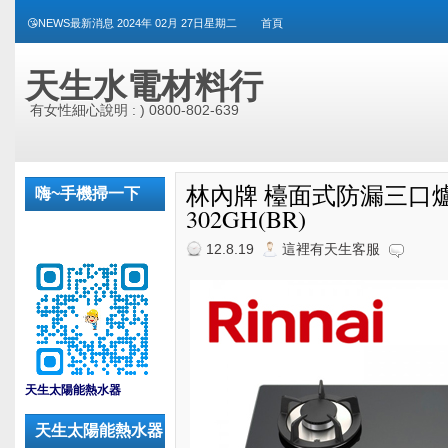
😘NEWS最新消息 2024年 02月 27日星期二
首頁
天生水電材料行
有女性細心說明 : ) 0800-802-639
林內牌 檯面式防漏三口爐(
嗨~手機掃一下
302GH(BR)
12.8.19
這裡有天生客服
_
天生太陽能熱水器
天生太陽能熱水器