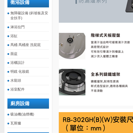
衛浴設備
無障礙設備 (斜坡板及安
全扶手)
淋浴拉門
浴缸
馬桶 馬桶座 洗屁屁
面盆
浴櫃設計
明鏡 化妝鏡
水龍頭
浴室配件
廚房設備
吸油機(油煙機)
瓦斯爐