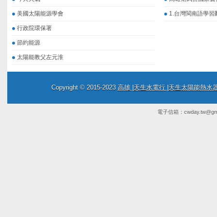
美國太陽能源學會
1.台灣閩南語學習
行政院環保署
節約能源
太陽能教父左元淮
Copyright © 2015-2023
高雄 |天生水電行 |天生太陽能熱
電子信箱：
cwday.tw@gm