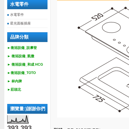
水電零件
水電零件
星光面板插座
品牌分類
►衛浴設備_設摩登
►
衛浴設備_
凱撒
►
衛浴設備_
和成 HCG
►
衛浴設備_
TOTO
► 林內牌
►莊頭北
瀏覽量:)謝謝你們
393,393