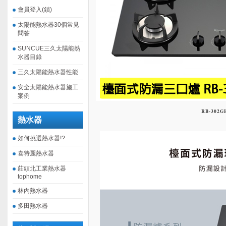
會員登入(鎖)
太陽能熱水器30個常見
問答
SUNCUE三久太陽能熱
水器目錄
三久太陽能熱水器性能
安全太陽能熱水器施工
案例
RB-302G
熱水器
如何挑選熱水器!?
喜特麗熱水器
莊頭北工業熱水器
tophome
林內熱水器
多田熱水器