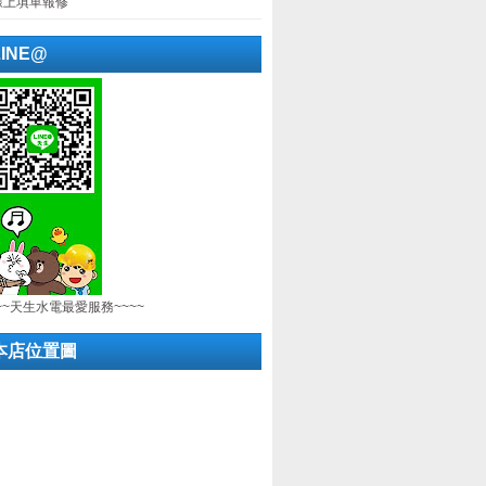
線上填單報修
LINE@
~~天生水電最愛服務~~~~
本店位置圖