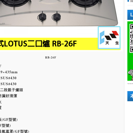
RB-26F
F
9×435mm
US#430
US#430
~~
下二段親子爐頭
防漏好清潔
火
置
(GF型號)
F型號)
氣遮罩(GF型號)