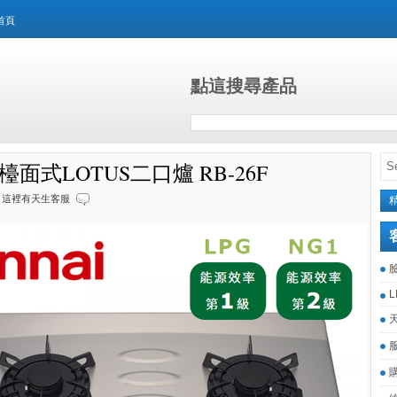
首頁
點這搜尋產品
檯面式LOTUS二口爐 RB-26F
這裡有天生客服
L