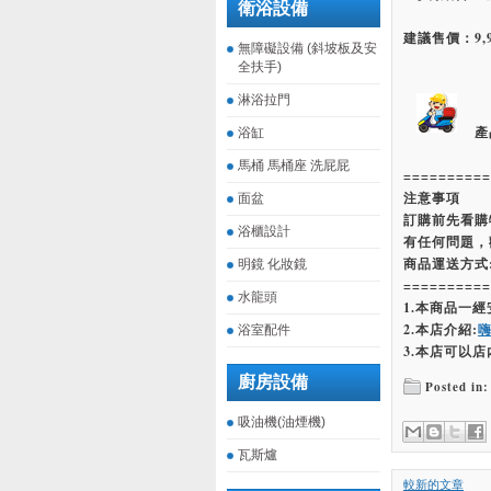
衛浴設備
建議售價：9,9
無障礙設備 (斜坡板及安
全扶手)
淋浴拉門
產
浴缸
馬桶 馬桶座 洗屁屁
==========
注意事項
面盆
訂購前先看購
浴櫃設計
有任何問題，
商品運送方式
明鏡 化妝鏡
==========
水龍頭
1.本商品一
2.本店介紹:
浴室配件
3.本店可以店
廚房設備
Posted in:
吸油機(油煙機)
瓦斯爐
較新的文章