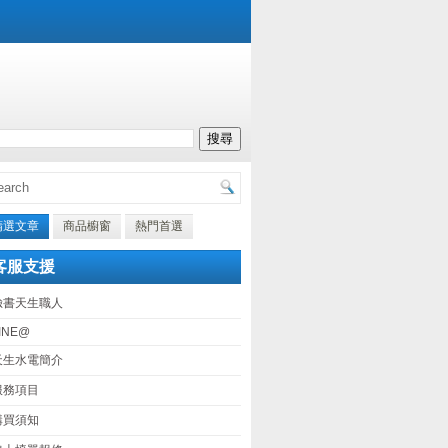
精選文章
商品櫥窗
熱門首選
客服支援
臉書天生職人
INE@
天生水電簡介
服務項目
購買須知