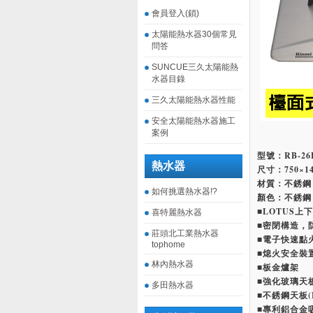
會員登入(鎖)
太陽能熱水器30個常見
問答
SUNCUE三久太陽能熱
水器目錄
三久太陽能熱水器性能
安全太陽能熱水器施工
案例
型號：RB-26
熱水器
尺寸：750×14
材質：不銹鋼 S
如何挑選熱水器!?
顏色：不銹鋼 S
■LOTUS上
喜特麗熱水器
■密閉構造，
莊頭北工業熱水器
■電子快速點
tophome
■熄火安全裝
林內熱水器
■板金爐架
■強化玻璃天板
多田熱水器
■不銹鋼天板(
■專利鋁合金吸