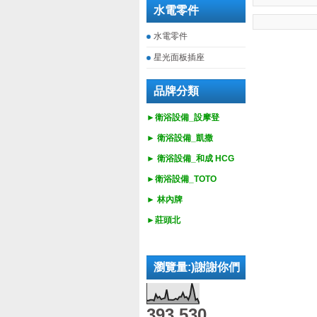
水電零件
水電零件
星光面板插座
品牌分類
►衛浴設備_設摩登
►
衛浴設備_
凱撒
►
衛浴設備_
和成 HCG
►
衛浴設備_
TOTO
► 林內牌
►莊頭北
瀏覽量:)謝謝你們
393,530