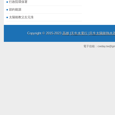
行政院環保署
節約能源
太陽能教父左元淮
Copyright © 2015-2023
高雄 |天生水電行 |天生太陽能熱
電子信箱：
cwday.tw@gm