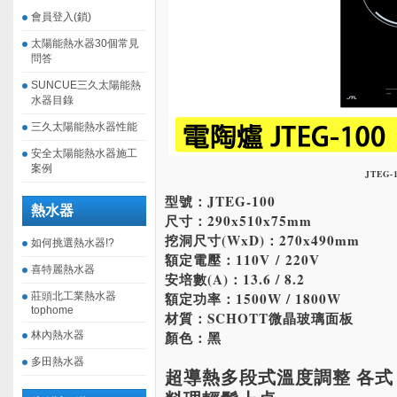
會員登入(鎖)
太陽能熱水器30個常見
問答
SUNCUE三久太陽能熱
水器目錄
三久太陽能熱水器性能
安全太陽能熱水器施工
案例
JTEG-
型號：JTEG-100
熱水器
尺寸：290x510x75mm
挖洞尺寸(WxD)：270x490mm
如何挑選熱水器!?
額定電壓：110V / 220V
喜特麗熱水器
安培數(A)：13.6 / 8.2
額定功率：1500W / 1800W
莊頭北工業熱水器
tophome
材質：SCHOTT微晶玻璃面板
顏色：黑
林內熱水器
多田熱水器
超導熱多段式溫度調整 各式