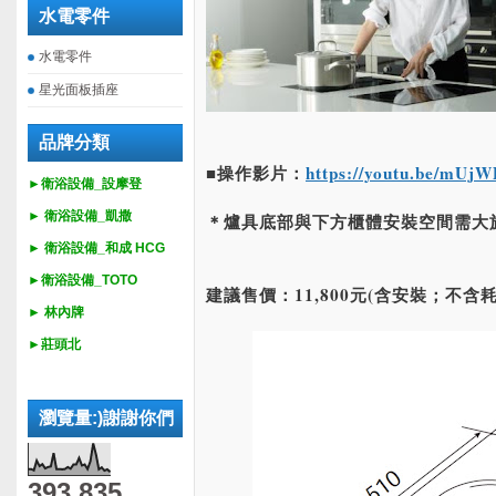
水電零件
水電零件
星光面板插座
品牌分類
■操作影片：
https://youtu.be/mU
►衛浴設備_設摩登
►
衛浴設備_
凱撒
＊爐具底部與下方櫃體安裝空間需大於
►
衛浴設備_
和成 HCG
►
衛浴設備_
TOTO
建議售價：11,800元(含安裝；不含
► 林內牌
►莊頭北
瀏覽量:)謝謝你們
393,835