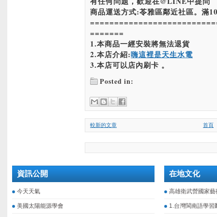
有任何問題，歡迎在@LINE中提問
商品運送方式:苓雅區鄰近社區。滿10
==========================
=======
1.本商品一經安裝將無法退貨
2.本店介紹:
嗨這裡是天生水電
3.本店可以店內刷卡 。
Posted in:
較新的文章
首頁
資訊公開
在地文化
今天天氣
高雄衛武營國家藝
美國太陽能源學會
1.台灣閩南語學習