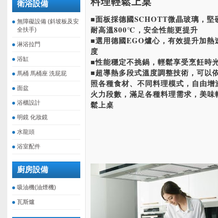
料理輕鬆上桌
衛浴設備
■面板採德國SCHOTT微晶玻璃，堅
無障礙設備 (斜坡板及安
耐高溫800℃，安全性能更提升
全扶手)
■選用德國EGO爐心，有效提升加熱
淋浴拉門
度
浴缸
■性能穩定不挑鍋，輕鬆享受烹飪時
■超導熱多段式溫度調整技術，可以
馬桶 馬桶座 洗屁屁
照各種食材、不同料理模式，自由增
面盆
火力段數，滿足各種料理需求，美味
浴櫃設計
鬆上桌
明鏡 化妝鏡
水龍頭
浴室配件
廚房設備
吸油機(油煙機)
瓦斯爐