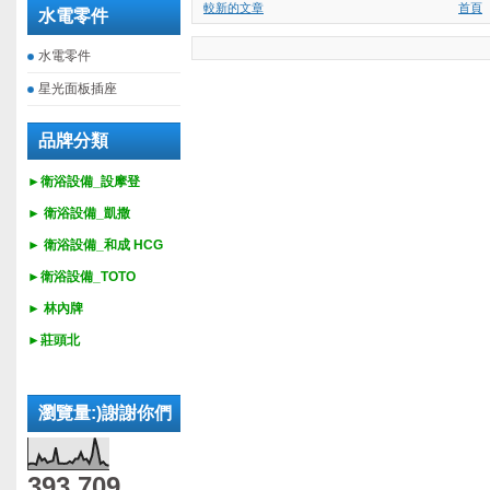
較新的文章
首頁
水電零件
水電零件
星光面板插座
品牌分類
►衛浴設備_設摩登
►
衛浴設備_
凱撒
►
衛浴設備_
和成 HCG
►
衛浴設備_
TOTO
► 林內牌
►莊頭北
瀏覽量:)謝謝你們
393,709