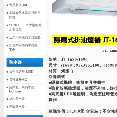
會員登入(鎖)
太陽能熱水器30個常見
問答
SUNCUE三久太陽能熱
水器目錄
三久太陽能熱水器性能
安全太陽能熱水器施工
案例
JT-1680
型號：JT-1680/1690
熱水器
尺寸：(1680)795x385x180、(1690)
材質：烤漆白
如何挑選熱水器!?
◎隱藏式
喜特麗熱水器
■隱藏式機體，櫥櫃更具整體性
■強化玻璃擋煙板，油煙不外散，好
莊頭北工業熱水器
tophome
■高亮度LED燈照明，為您烹飪時營
操作
林內熱水器
多田熱水器
建議售價：6,300元(含安裝；不含耗