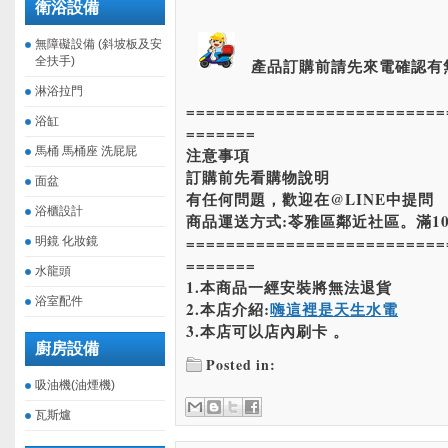
衛浴設備
無障礙設備 (斜坡板及安
全扶手)
產品訂購前請先來電確認有
淋浴拉門
==========================
浴缸
=======
馬桶 馬桶座 洗屁屁
注意事項
訂購前先看購物說明
面盆
有任何問題，歡迎在@LINE中提問
浴櫃設計
商品運送方式:苓雅區鄰近社區。滿10
==========================
明鏡 化妝鏡
=======
水龍頭
1.本商品一經安裝將無法退貨
浴室配件
2.本店介紹:
嗨這裡是天生水電
3.本店可以店內刷卡 。
廚房設備
Posted in:
吸油機(油煙機)
瓦斯爐