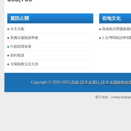
資訊公開
在地文化
今天天氣
高雄衛武營國家藝
美國太陽能源學會
1.台灣閩南語學習
行政院環保署
節約能源
太陽能教父左元淮
Copyright © 2015-2023
高雄 |天生水電行 |天生太陽能熱
電子信箱：
cwday.tw@gm