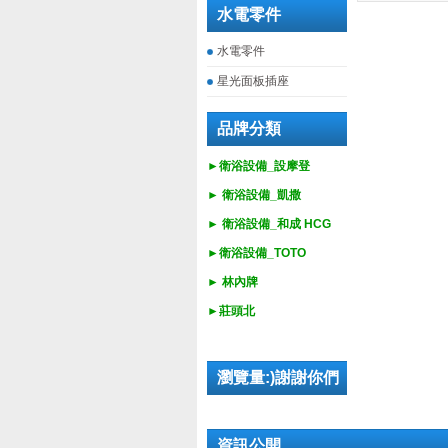
水電零件
水電零件
星光面板插座
品牌分類
►衛浴設備_設摩登
►
衛浴設備_
凱撒
►
衛浴設備_
和成 HCG
►
衛浴設備_
TOTO
► 林內牌
►莊頭北
瀏覽量:)謝謝你們
資訊公開