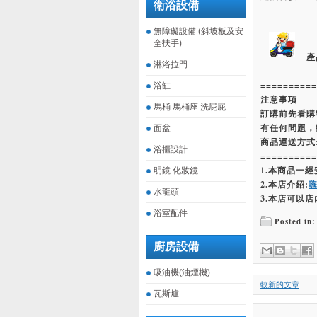
衛浴設備
無障礙設備 (斜坡板及安
全扶手)
產
淋浴拉門
==========
浴缸
注意事項
馬桶 馬桶座 洗屁屁
訂購前先看購
有任何問題，
面盆
商品運送方式
浴櫃設計
==========
1.本商品一
明鏡 化妝鏡
2.本店介紹:
水龍頭
3.本店可以店
浴室配件
Posted in:
廚房設備
吸油機(油煙機)
較新的文章
瓦斯爐