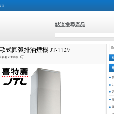
首頁
點這搜尋產品
歐式圓弧排油煙機 JT-1129
這裡有天生客服
L