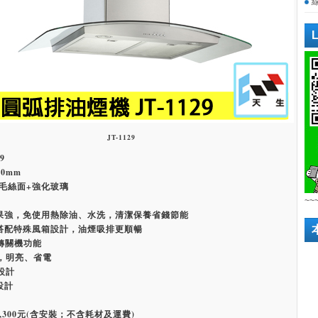
JT-1129
9
10mm
毛絲面+強化玻璃
~~
果強，免使用熱除油、水洗，清潔保養省錢節能
搭配特殊風箱設計，油煙吸排更順暢
運轉關機功能
明，明亮、省電
設計
設計
,300元(含安裝；不含耗材及運費)