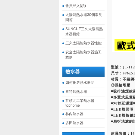
會員登入(鎖)
太陽能熱水器30個常見
問答
SUNCUE三久太陽能熱
水器目錄
三久太陽能熱水器性能
安全太陽能熱水器施工
案例
型號：JT-112
熱水器
尺寸：896x5
材質：不鏽鋼
如何挑選熱水器!?
◎渦輪增壓
■吸排油煙效
喜特麗熱水器
■多翼式風葉
莊頭北工業熱水器
■90秒延遲
tophome
■LED燈照
林內熱水器
■LED燈按鍵
■易拆洗濾網
多田熱水器
建議售價：14