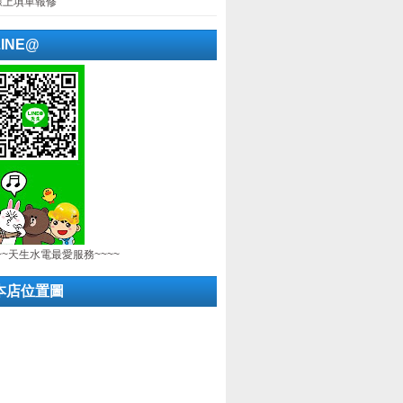
線上填單報修
LINE@
~~天生水電最愛服務~~~~
本店位置圖