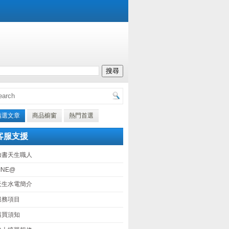
精選文章
商品櫥窗
熱門首選
客服支援
臉書天生職人
INE@
天生水電簡介
服務項目
購買須知