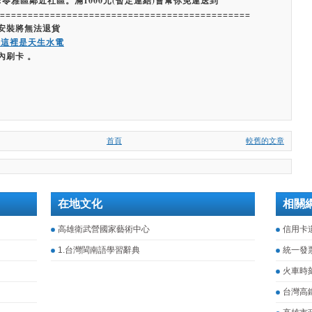
:苓雅區鄰近社區。滿1000元(暫定連結)會幫你免運送到
=============================================
經安裝將無法退貨
嗨這裡是天生水電
內刷卡 。
首頁
較舊的文章
在地文化
相關
高雄衛武營國家藝術中心
信用卡道
1.台灣閩南語學習辭典
統一發
火車時
台灣高