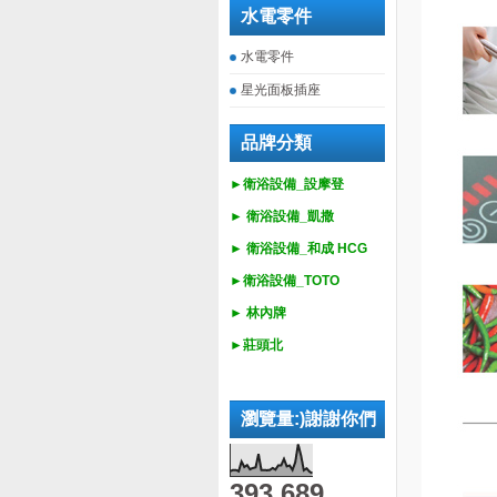
水電零件
水電零件
星光面板插座
品牌分類
►衛浴設備_設摩登
►
衛浴設備_
凱撒
►
衛浴設備_
和成 HCG
►
衛浴設備_
TOTO
► 林內牌
►莊頭北
瀏覽量:)謝謝你們
393,689