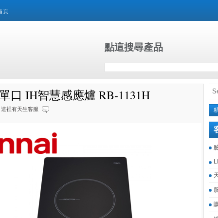
首頁
點這搜尋產品
單口 IH智慧感應爐 RB-1131H
這裡有天生客服
L