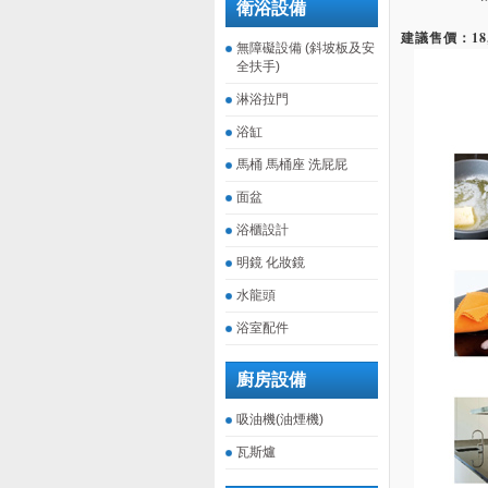
衛浴設備
建議售價：18,
無障礙設備 (斜坡板及安
全扶手)
淋浴拉門
浴缸
馬桶 馬桶座 洗屁屁
面盆
浴櫃設計
明鏡 化妝鏡
水龍頭
浴室配件
廚房設備
吸油機(油煙機)
瓦斯爐