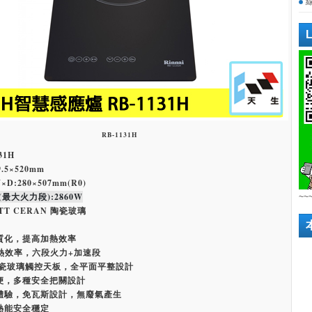
RB-1131H
31H
.5×520mm
:280×507mm(R0)
最大火力段):2860W
~~
TT CERAN 陶瓷玻璃
質化，提高加熱效率
高熱效率，
六段
火力+加速段
T陶瓷玻璃觸控天板，全平面平整設計
便，多種安全把關設計
體驗，免瓦斯設計，無廢氣產生
Hz熱能安全穩定