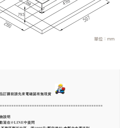
品訂購前請先來電確認有無現貨
=============================================
物說明
歡迎在@LINE中提問