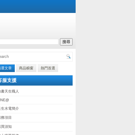
精選文章
商品櫥窗
熱門首選
客服支援
臉書天生職人
INE@
天生水電簡介
服務項目
購買須知