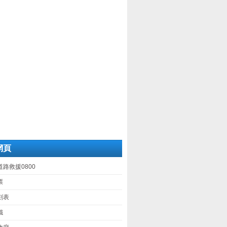
網頁
路救援0800
票
刻表
鐵