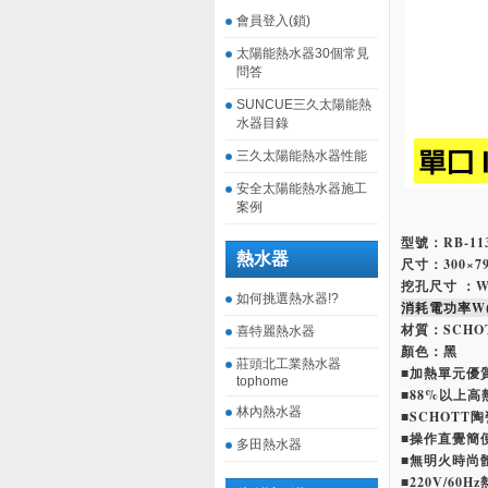
會員登入(鎖)
太陽能熱水器30個常見
問答
SUNCUE三久太陽能熱
水器目錄
三久太陽能熱水器性能
安全太陽能熱水器施工
案例
型號：RB-11
熱水器
尺寸：300×79
挖孔尺寸 ：W×D
如何挑選熱水器!?
消耗電功率W(
材質：SCHO
喜特麗熱水器
顏色：黑
莊頭北工業熱水器
■加熱單元優
tophome
■88%以上
林內熱水器
■SCHOT
■操作直覺簡
多田熱水器
■無明火時尚
■220V/60