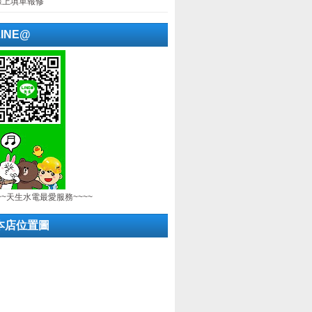
線上填單報修
LINE@
~~天生水電最愛服務~~~~
本店位置圖