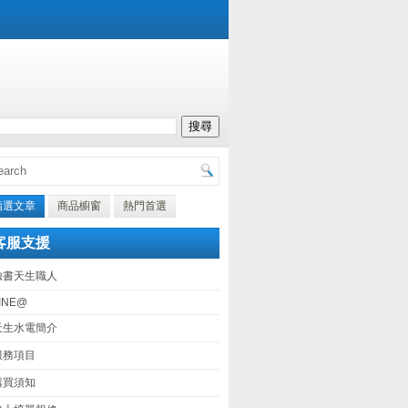
精選文章
商品櫥窗
熱門首選
客服支援
臉書天生職人
INE@
天生水電簡介
服務項目
購買須知