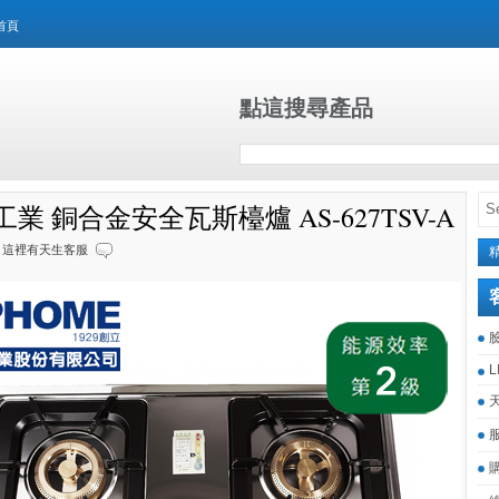
首頁
點這搜尋產品
業 銅合金安全瓦斯檯爐 AS-627TSV-A
這裡有天生客服
L