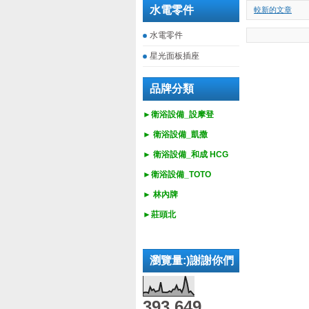
水電零件
較新的文章
水電零件
星光面板插座
品牌分類
►衛浴設備_設摩登
►
衛浴設備_
凱撒
►
衛浴設備_
和成 HCG
►
衛浴設備_
TOTO
► 林內牌
►莊頭北
瀏覽量:)謝謝你們
393,649