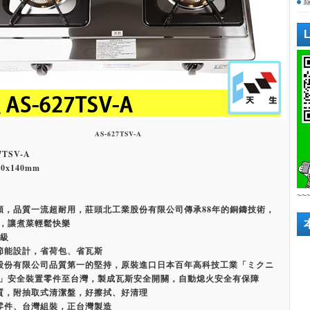
AS-627TSV-A
TSV-A
0x140mm
~~
頭，品質一流超耐用，莊頭北工業股份有限公司傳承88年的銅鑄技術，
，讓煮菜輕鬆快樂
2級
節能設計，省荷包、省瓦斯
股份有限公司品質第一的堅持，原裝進口日本百年高科技工業「ミクニ
」安全裝置零件至台灣，製成瓦斯安全開關，自動熄火安全有保障
質，附抽取式清潔盤，好擦拭、好清理
零件、台灣組裝，正台灣製造