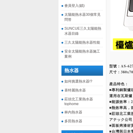
會員登入(鎖)
太陽能熱水器30個常見
問答
SUNCUE三久太陽能熱
水器目錄
三久太陽能熱水器性能
安全太陽能熱水器施工
案例
型號：AS-627
熱水器
尺寸：380x70
如何挑選熱水器!?
產品特色：
■專利銅製爐
喜特麗熱水器
運用在瓦斯爐
莊頭北工業熱水器
■能源效率：
tophome
■熱效率高，
林內熱水器
■莊頭北工業
アテック公司
多田熱水器
■面板烤漆材
■台灣與日本