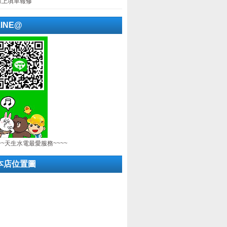
線上填單報修
LINE@
~~天生水電最愛服務~~~~
本店位置圖