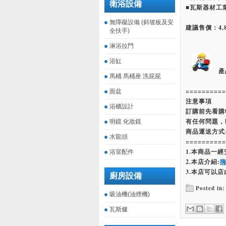
衛浴設備
■瓦斯器材工
無障礙設備 (斜坡板及安
建議售價：4,
全扶手)
淋浴拉門
浴缸
產
馬桶 馬桶座 洗屁屁
==========
面盆
注意事項
浴櫃設計
訂購前先看購
有任何問題，
明鏡 化妝鏡
商品運送方式
水龍頭
==========
1.本商品一
浴室配件
2.本店介紹:
3.本店可以店
廚房設備
Posted in:
吸油機(油煙機)
瓦斯爐