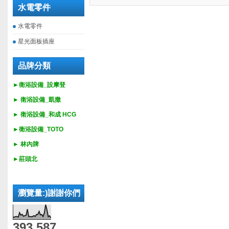
水電零件
水電零件
星光面板插座
品牌分類
►衛浴設備_設摩登
►
衛浴設備_
凱撒
►
衛浴設備_
和成 HCG
►
衛浴設備_
TOTO
► 林內牌
►莊頭北
瀏覽量:)謝謝你們
393,587