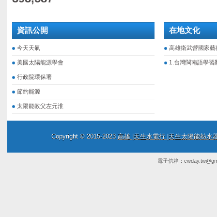
資訊公開
在地文化
今天天氣
高雄衛武營國家藝
美國太陽能源學會
1.台灣閩南語學習
行政院環保署
節約能源
太陽能教父左元淮
Copyright © 2015-2023
高雄 |天生水電行 |天生太陽能熱
電子信箱：
cwday.tw@gm