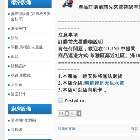
衛浴設備
產品訂購前請先來電確認有
無障礙設備 (斜坡板及安
全扶手)
==========================
=======
淋浴拉門
注意事項
浴缸
訂購前先看購物說明
馬桶 馬桶座 洗屁屁
有任何問題，歡迎在@LINE中提問
商品運送方式:苓雅區鄰近社區。滿10
面盆
==========================
浴櫃設計
=======
1.本商品一經安裝將無法退貨
明鏡 化妝鏡
2.本店介紹:
嗨這裡是天生水電
水龍頭
3.本店可以店內刷卡 。
浴室配件
Posted in:
廚房設備
吸油機(油煙機)
較新的文章
首頁
瓦斯爐