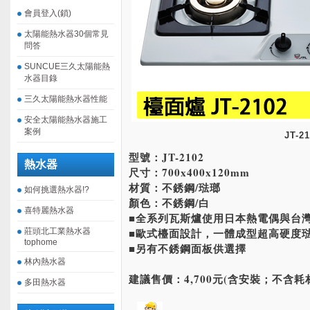
會員登入(鎖)
太陽能熱水器30個常見
問答
SUNCUE三久太陽能熱
水器目錄
三久太陽能熱水器性能
安全太陽能熱水器施工
案例
JT-2
型號：JT-2102
熱水器
尺寸：700x400x120mm
材質：不銹鋼/琺瑯
如何挑選熱水器!?
顏色：不銹鋼/白
喜特麗熱水器
■全系列瓦斯爐使用日本熱電偶與台
■歐式檯面設計，一體成型超高硬度
莊頭北工業熱水器
tophome
■另有不銹鋼面板供選擇
林內熱水器
建議售價：4,700元(含安裝；不含耗
多田熱水器