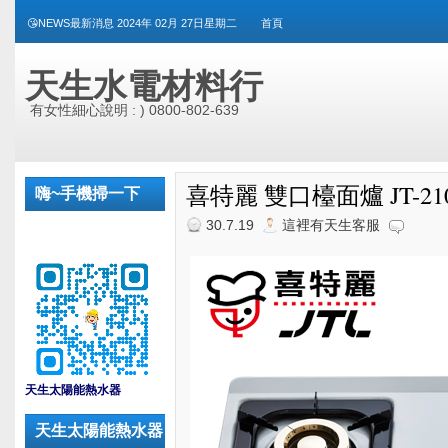
😘NEWS最新消息 2024年 02月 27日星期二
首頁
天生水電材料行
有女性細心說明 : ) 0800-802-639
喜特麗 雙口檯面爐 JT-21
嗨~手機掃一下
30.7.19
這裡有天生客服
_
天生太陽能熱水器
天生太陽能熱水器