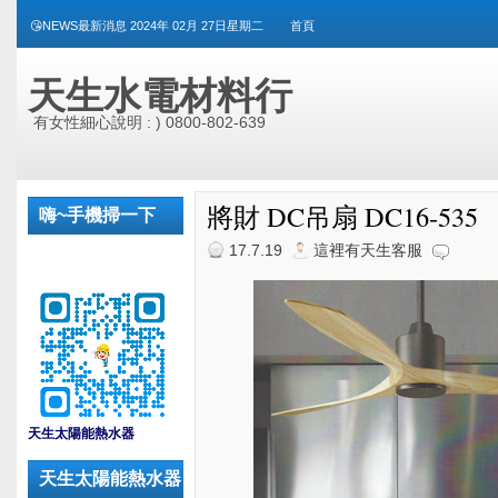
😘NEWS最新消息 2024年 02月 27日星期二
首頁
天生水電材料行
有女性細心說明 : ) 0800-802-639
將財 DC吊扇 DC16-535
嗨~手機掃一下
17.7.19
這裡有天生客服
_
天生太陽能熱水器
天生太陽能熱水器