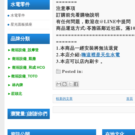
=======
水電零件
注意事項
訂購前先看購物說明
水電零件
有任何問題，歡迎在@LINE中提問
星光面板插座
商品運送方式:苓雅區鄰近社區。滿10
==========================
品牌分類
=======
1.本商品一經安裝將無法退貨
►衛浴設備_設摩登
2.本店介紹:
嗨這裡是天生水電
►
衛浴設備_
凱撒
3.本店可以店內刷卡 。
►
衛浴設備_
和成 HCG
Posted in:
►
衛浴設備_
TOTO
► 林內牌
►莊頭北
較新的文章
首頁
瀏覽量:)謝謝你們
資訊公開
在地文化