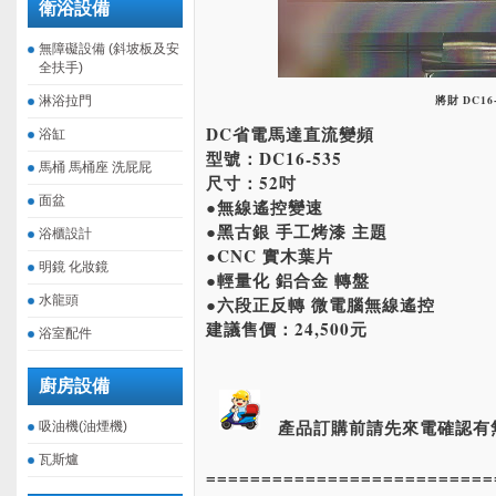
衛浴設備
無障礙設備 (斜坡板及安
全扶手)
將財 DC16-
淋浴拉門
DC省電馬達直流變頻
浴缸
型號：DC16-535
馬桶 馬桶座 洗屁屁
尺寸：52吋
面盆
●無線遙控變速
●黑古銀 手工烤漆 主題
浴櫃設計
●CNC 實木葉片
明鏡 化妝鏡
●輕量化 鋁合金 轉盤
水龍頭
●六段正反轉 微電腦無線遙控
建議售價：24,500元
浴室配件
廚房設備
產品訂購前請先來電確認有
吸油機(油煙機)
瓦斯爐
==========================