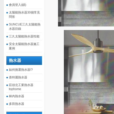
會員登入(鎖)
太陽能熱水器30個常見
問答
SUNCUE三久太陽能熱
水器目錄
三久太陽能熱水器性能
安全太陽能熱水器施工
案例
熱水器
如何挑選熱水器!?
喜特麗熱水器
莊頭北工業熱水器
tophome
林內熱水器
多田熱水器