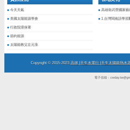
今天天氣
高雄衛武營國家藝
美國太陽能源學會
1.台灣閩南語學習
行政院環保署
節約能源
太陽能教父左元淮
Copyright © 2015-2023
高雄 |天生水電行 |天生太陽能熱
電子信箱：
cwday.tw@gm