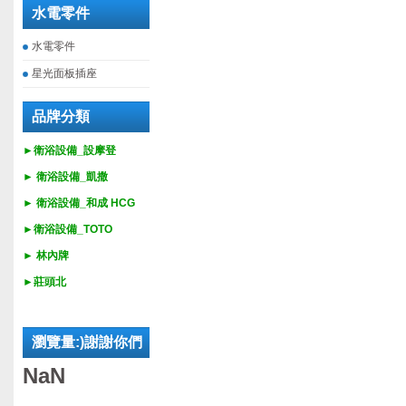
水電零件
水電零件
星光面板插座
品牌分類
►衛浴設備_設摩登
►
衛浴設備_
凱撒
►
衛浴設備_
和成 HCG
►
衛浴設備_
TOTO
► 林內牌
►莊頭北
瀏覽量:)謝謝你們
NaN