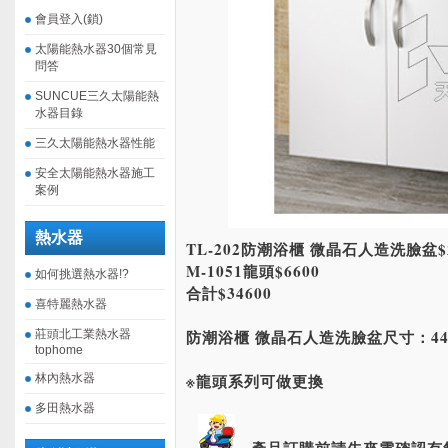
會員登入(鎖)
太陽能熱水器30個常見
問答
SUNCUE三久太陽能熱
水器目錄
三久太陽能熱水器性能
安全太陽能熱水器施工
案例
熱水器
TL-202防潮浴櫃 微晶石人造洗臉盆$2
M-1051龍頭$6600
如何挑選熱水器!?
合計$34600
喜特麗熱水器
防潮浴櫃 微晶石人造洗臉盆尺寸：440x
莊頭北工業熱水器
tophome
※龍頭系列可做更換
林內熱水器
多田熱水器