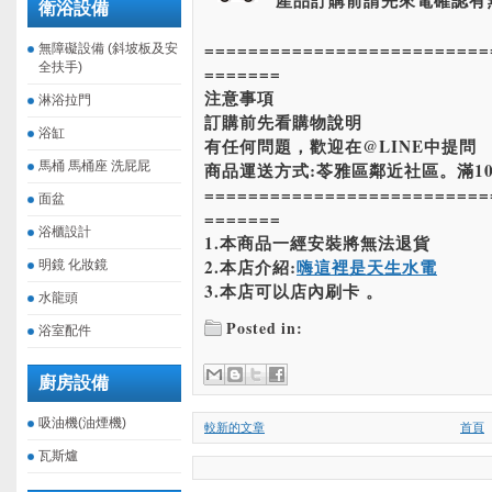
產品訂購前請先來電確認有
衛浴設備
==========================
無障礙設備 (斜坡板及安
全扶手)
=======
注意事項
淋浴拉門
訂購前先看購物說明
浴缸
有任何問題，歡迎在@LINE中提問
馬桶 馬桶座 洗屁屁
商品運送方式:苓雅區鄰近社區。滿10
==========================
面盆
=======
浴櫃設計
1.本商品一經安裝將無法退貨
2.本店介紹:
嗨這裡是天生水電
明鏡 化妝鏡
3.本店可以店內刷卡 。
水龍頭
Posted in:
浴室配件
廚房設備
吸油機(油煙機)
較新的文章
首頁
瓦斯爐