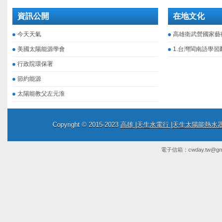
資訊公開
在地文化
今天天氣
高雄衛武營國家藝
美國太陽能源學會
1.台灣閩南語學習
行政院環保署
節約能源
太陽能教父左元淮
Copyright © 2015-2023
高雄 |天生水電行 |天生太陽能熱
電子信箱：
cwday.tw@gm