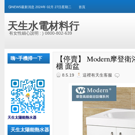
😘NEWS最新消息 2024年 02月 27日星期二
首頁
天生水電材料行
有女性細心說明 : ) 0800-802-639
【停賣】 Modern摩登衛浴 T
嗨~手機掃一下
櫃 面盆
8.5.19
這裡有天生客服
_
天生太陽能熱水器
天生太陽能熱水器