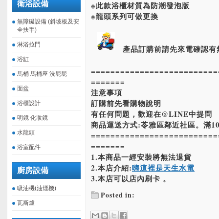
衛浴設備
※此款浴櫃材質為防潮發泡版
※龍頭系列可做更換
無障礙設備 (斜坡板及安
全扶手)
淋浴拉門
產品訂購前請先來電確認有
浴缸
==========================
馬桶 馬桶座 洗屁屁
=======
面盆
注意事項
訂購前先看購物說明
浴櫃設計
有任何問題，歡迎在@LINE中提問
明鏡 化妝鏡
商品運送方式:苓雅區鄰近社區。滿10
水龍頭
==========================
=======
浴室配件
1.本商品一經安裝將無法退貨
2.本店介紹:
嗨這裡是天生水電
廚房設備
3.本店可以店內刷卡 。
吸油機(油煙機)
Posted in:
瓦斯爐