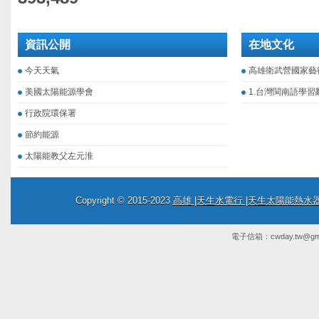
資訊公開
在地文化
今天天氣
高雄衛武營國家藝
美國太陽能源學會
1.台灣閩南語學習
行政院環保署
節約能源
太陽能教父左元淮
Copyright © 2015-2023
高雄 |天生水電行 |天生太陽能熱
電子信箱：
cwday.tw@gm