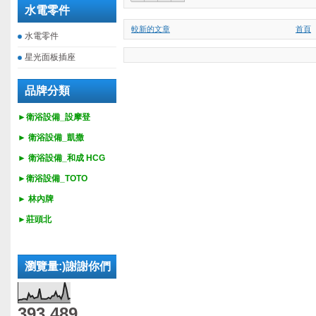
水電零件
較新的文章
首頁
水電零件
星光面板插座
品牌分類
►衛浴設備_設摩登
►
衛浴設備_
凱撒
►
衛浴設備_
和成 HCG
►
衛浴設備_
TOTO
► 林內牌
►莊頭北
瀏覽量:)謝謝你們
393,489