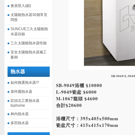
會員登入(鎖)
太陽能熱水器30個常見
問答
SUNCUE三久太陽能熱
水器目錄
三久太陽能熱水器性能
安全太陽能熱水器施工
案例
熱水器
SB-9049/L-904
如何挑選熱水器!?
SB-9049浴櫃 $10000
L-9049瓷盆 $6000
喜特麗熱水器
M-1067龍頭 $4600
莊頭北工業熱水器
合計$20600
tophome
林內熱水器
浴櫃尺寸：395x405x500mm
多田熱水器
瓷盆尺寸：415x415x170mm