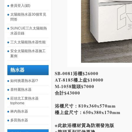
會員登入(鎖)
太陽能熱水器30個常見
問答
SUNCUE三久太陽能熱
水器目錄
三久太陽能熱水器性能
安全太陽能熱水器施工
案例
熱水器
SB-0081浴櫃$26000
AT-8185檯上盆$10000
如何挑選熱水器!?
M-1058龍頭$7000
喜特麗熱水器
合計$43000
莊頭北工業熱水器
tophome
浴櫃尺寸：810x360x570mm
檯上盆尺寸：650x380x170mm
林內熱水器
多田熱水器
※此款浴櫃材質為防潮發泡版
※龍頭系列可做更換