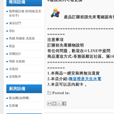
衛浴設備
無障礙設備 (斜坡板及安
全扶手)
產品訂購前請先來電確認有
淋浴拉門
==========================
浴缸
=======
馬桶 馬桶座 洗屁屁
注意事項
訂購前先看購物說明
面盆
有任何問題，歡迎在@LINE中提問
浴櫃設計
商品運送方式:苓雅區鄰近社區。滿10
==========================
明鏡 化妝鏡
=======
水龍頭
1.本商品一經安裝將無法退貨
浴室配件
2.本店介紹:
嗨這裡是天生水電
3.本店可以店內刷卡 。
廚房設備
Posted in:
吸油機(油煙機)
瓦斯爐