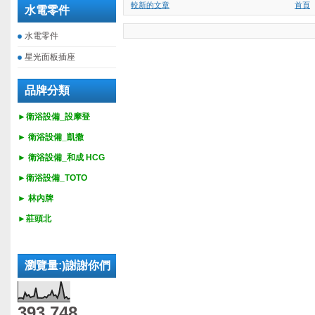
較新的文章
首頁
水電零件
水電零件
星光面板插座
品牌分類
►衛浴設備_設摩登
►
衛浴設備_
凱撒
►
衛浴設備_
和成 HCG
►
衛浴設備_
TOTO
► 林內牌
►莊頭北
瀏覽量:)謝謝你們
393,748