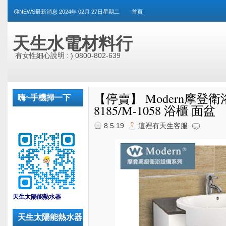
😘NEWS最新消息 2024年 02月 27日星期二
首頁
天生水電材料行
有女性細心說明 : ) 0800-802-639
【停賣】 Modern摩登衛浴 S
嗨~手機掃一下
8185/M-1058 浴櫃 面盆
8.5.19
這裡有天生客服
_
天生太陽能熱水器
天生太陽能熱水器