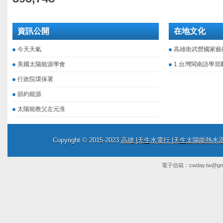
資訊公開
在地文化
今天天氣
高雄衛武營國家藝
美國太陽能源學會
1.台灣閩南語學習
行政院環保署
節約能源
太陽能教父左元淮
Copyright © 2015-2023
高雄 |天生水電行 |天生太陽能熱
電子信箱：
cwday.tw@gm