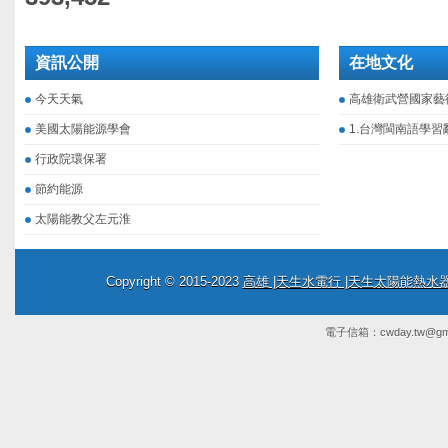
資訊公開
在地文化
今天天氣
高雄衛武營國家藝
美國太陽能源學會
1.台灣閩南語學習
行政院環保署
節約能源
太陽能教父左元淮
Copyright © 2015-2023
高雄 |天生水電行 |天生太陽能熱
電子信箱：
cwday.tw@gm