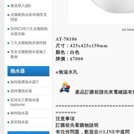
會員登入(鎖)
太陽能熱水器30個常見
問答
SUNCUE三久太陽能熱
AT-7810
水器目錄
AT-78106
三久太陽能熱水器性能
尺寸：425x425x150mm
顏色：白色
安全太陽能熱水器施工
案例
牌價：$7000
熱水器
※無溢水孔
如何挑選熱水器!?
產品訂購前請先來電確認有
喜特麗熱水器
莊頭北工業熱水器
==========================
tophome
=======
林內熱水器
注意事項
多田熱水器
訂購前先看購物說明
有任何問題，歡迎在@LINE中提問