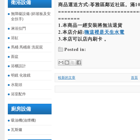
衛浴設備
商品運送方式:苓雅區鄰近社區。滿10
==========================
無障礙設備 (斜坡板及安
=======
全扶手)
1.本商品一經安裝將無法退貨
淋浴拉門
2.本店介紹:
嗨這裡是天生水電
3.本店可以店內刷卡 。
浴缸
馬桶 馬桶座 洗屁屁
Posted in:
面盆
浴櫃設計
明鏡 化妝鏡
較新的文章
首頁
水龍頭
浴室配件
廚房設備
吸油機(油煙機)
瓦斯爐