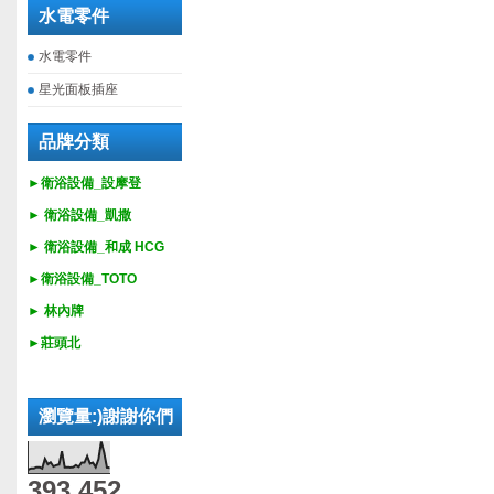
水電零件
水電零件
星光面板插座
品牌分類
►衛浴設備_設摩登
►
衛浴設備_
凱撒
►
衛浴設備_
和成 HCG
►
衛浴設備_
TOTO
► 林內牌
►莊頭北
瀏覽量:)謝謝你們
393,452