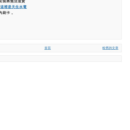
經安裝將無法退貨
嗨這裡是天生水電
內刷卡 。
首頁
較舊的文章