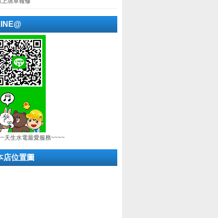
線上填單報修
LINE@
~~天生水電最愛服務~~~~
本店位置圖