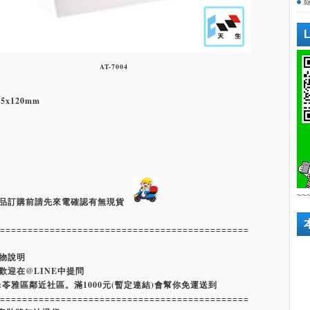
AT-7004
5x120mm
~~
品訂購前請先來電確認有無現貨
=============================================
物說明
歡迎在@LINE中提問
:苓雅區鄰近社區。滿1000元(暫定連結)會幫你免運送到
=============================================