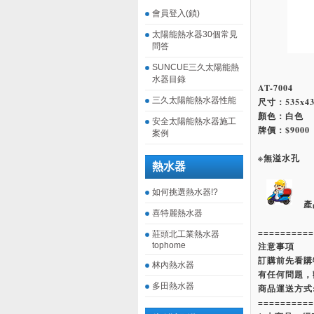
會員登入(鎖)
太陽能熱水器30個常見
問答
SUNCUE三久太陽能熱
水器目錄
AT-7004
三久太陽能熱水器性能
尺寸：535x43
顏色：白色
安全太陽能熱水器施工
牌價：$9000
案例
※無溢水孔
熱水器
如何挑選熱水器!?
產
喜特麗熱水器
==========
莊頭北工業熱水器
tophome
注意事項
訂購前先看購
林內熱水器
有任何問題，
多田熱水器
商品運送方式
==========