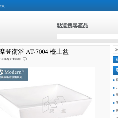
首頁
點這搜尋產品
n摩登衛浴 AT-7004 檯上盆
這裡有天生客服
L