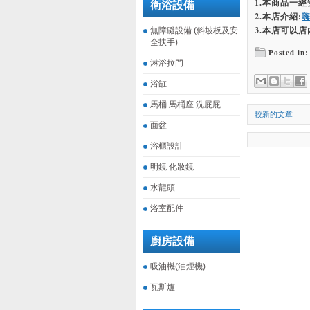
1.本商品一
衛浴設備
2.本店介紹:
3.本店可以店
無障礙設備 (斜坡板及安
全扶手)
Posted in:
淋浴拉門
浴缸
馬桶 馬桶座 洗屁屁
較新的文章
面盆
浴櫃設計
明鏡 化妝鏡
水龍頭
浴室配件
廚房設備
吸油機(油煙機)
瓦斯爐