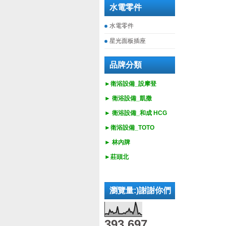
水電零件
水電零件
星光面板插座
品牌分類
►衛浴設備_設摩登
►
衛浴設備_
凱撒
►
衛浴設備_
和成 HCG
►
衛浴設備_
TOTO
► 林內牌
►莊頭北
瀏覽量:)謝謝你們
393,697