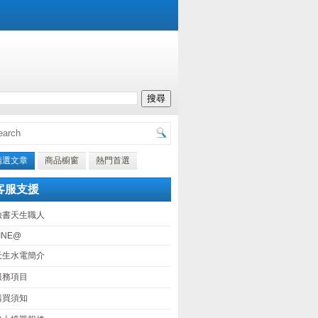
精選文章
商品櫥窗
熱門首選
客服支援
臉書天生職人
INE@
天生水電簡介
服務項目
購買須知