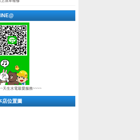
線上填單報修
LINE@
~~天生水電最愛服務~~~~
本店位置圖