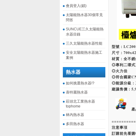
會員登入(鎖)
太陽能熱水器30個常見
問答
SUNCUE三久太陽能熱
水器目錄
三久太陽能熱水器性能
型號：LC200
尺寸：700x42
安全太陽能熱水器施工
案例
材質：全不銹
◎專利二環式
◎火力佳
熱水器
◎符合國家C
◎能源分級：
如何挑選熱水器!?
建議售價：5,9
喜特麗熱水器
莊頭北工業熱水器
tophome
產
林內熱水器
==========
多田熱水器
注意事項
訂購前先看購