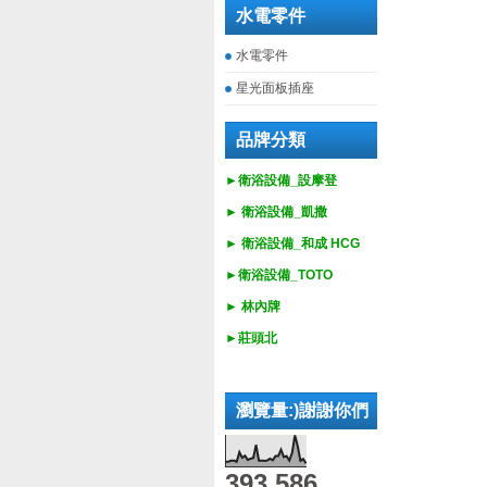
水電零件
水電零件
星光面板插座
品牌分類
►衛浴設備_設摩登
►
衛浴設備_
凱撒
►
衛浴設備_
和成 HCG
►
衛浴設備_
TOTO
► 林內牌
►莊頭北
瀏覽量:)謝謝你們
393,586