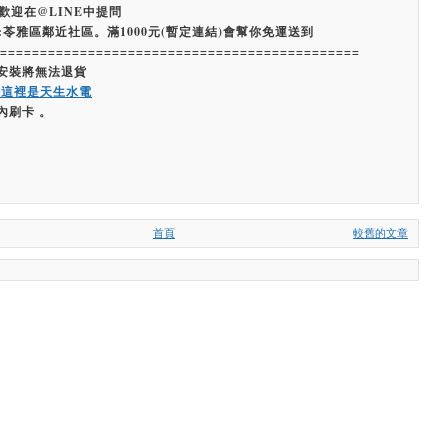
歡迎在@LINE中提問
:苓雅區鄰近社區。滿1000元(暫定連結)會幫你免運送到
=============================================
經安裝將無法退貨
嗨這裡是天生水電
內刷卡 。
首頁
較舊的文章