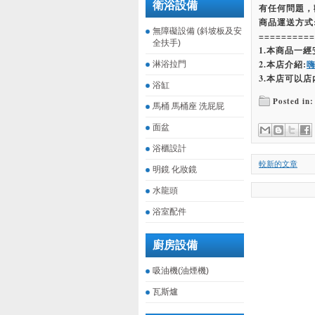
衛浴設備
有任何問題，
商品運送方式
無障礙設備 (斜坡板及安
==========
全扶手)
1.本商品一
2.本店介紹:
淋浴拉門
3.本店可以店
浴缸
Posted in:
馬桶 馬桶座 洗屁屁
面盆
浴櫃設計
較新的文章
明鏡 化妝鏡
水龍頭
浴室配件
廚房設備
吸油機(油煙機)
瓦斯爐