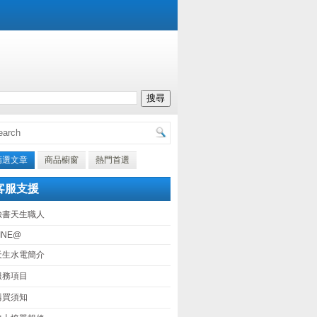
精選文章
商品櫥窗
熱門首選
客服支援
臉書天生職人
INE@
天生水電簡介
服務項目
購買須知