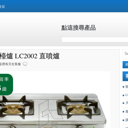
首頁
點這搜尋產品
檯爐 LC2002 直噴爐
這裡有天生客服
L