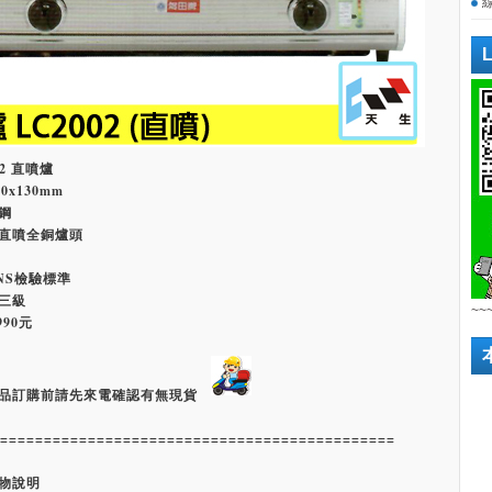
2 直噴爐
0x130mm
鋼
直噴全銅爐頭
NS檢驗標準
三級
~~
90元
品訂購前請先來電確認有無現貨
=============================================
物說明