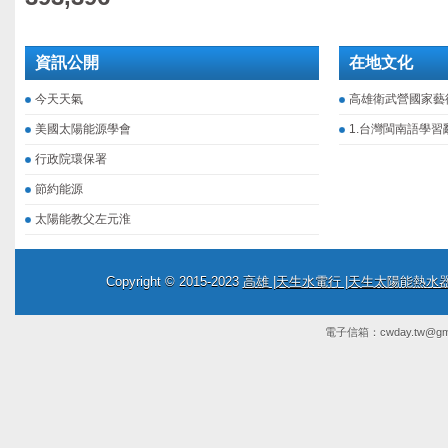
資訊公開
在地文化
今天天氣
高雄衛武營國家藝
美國太陽能源學會
1.台灣閩南語學習
行政院環保署
節約能源
太陽能教父左元淮
Copyright © 2015-2023
高雄 |天生水電行 |天生太陽能熱
電子信箱：
cwday.tw@gm