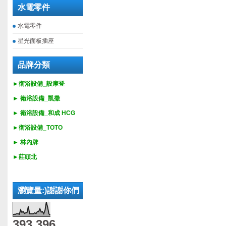
水電零件
水電零件
星光面板插座
品牌分類
►衛浴設備_設摩登
►
衛浴設備_
凱撒
►
衛浴設備_
和成 HCG
►
衛浴設備_
TOTO
► 林內牌
►莊頭北
瀏覽量:)謝謝你們
393,396