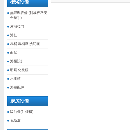
衛浴設備
無障礙設備 (斜坡板及安
全扶手)
淋浴拉門
浴缸
馬桶 馬桶座 洗屁屁
面盆
浴櫃設計
明鏡 化妝鏡
水龍頭
浴室配件
廚房設備
吸油機(油煙機)
瓦斯爐