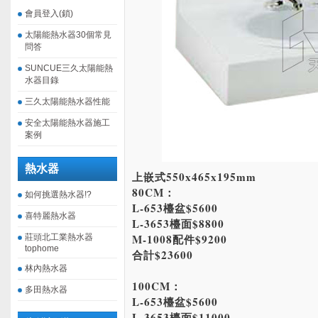
會員登入(鎖)
太陽能熱水器30個常見
問答
SUNCUE三久太陽能熱
水器目錄
三久太陽能熱水器性能
安全太陽能熱水器施工
案例
熱水器
上嵌式550x465x195mm
80CM：
如何挑選熱水器!?
L-653檯盆$5600
喜特麗熱水器
L-3653檯面$8800
M-1008配件$9200
莊頭北工業熱水器
tophome
合計$23600
林內熱水器
100CM：
多田熱水器
L-653檯盆$5600
L-3653檯面$11000