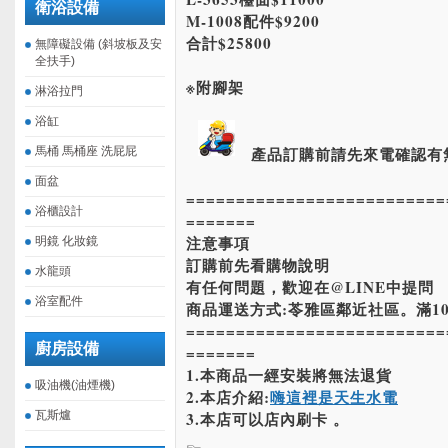
衛浴設備
M-1008配件$9200
合計$25800
無障礙設備 (斜坡板及安
全扶手)
※附腳架
淋浴拉門
浴缸
產品訂購前請先來電確認有
馬桶 馬桶座 洗屁屁
面盆
==========================
浴櫃設計
=======
注意事項
明鏡 化妝鏡
訂購前先看購物說明
水龍頭
有任何問題，歡迎在@LINE中提問
浴室配件
商品運送方式:苓雅區鄰近社區。滿10
==========================
廚房設備
=======
1.本商品一經安裝將無法退貨
吸油機(油煙機)
2.本店介紹:
嗨這裡是天生水電
瓦斯爐
3.本店可以店內刷卡 。