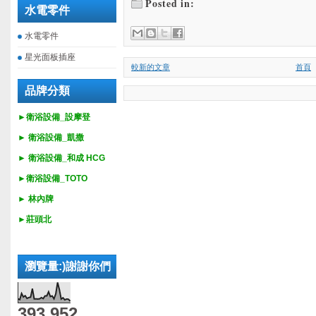
Posted in:
水電零件
水電零件
星光面板插座
較新的文章
首頁
品牌分類
►衛浴設備_設摩登
►
衛浴設備_
凱撒
►
衛浴設備_
和成 HCG
►
衛浴設備_
TOTO
► 林內牌
►莊頭北
瀏覽量:)謝謝你們
393,952