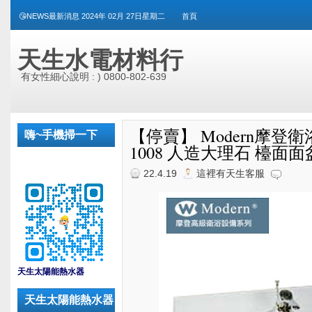
😘NEWS最新消息 2024年 02月 27日星期二
首頁
天生水電材料行
有女性細心說明 : ) 0800-802-639
【停賣】 Modern摩登衛浴 L
嗨~手機掃一下
1008 人造大理石 檯面面
22.4.19
這裡有天生客服
_
天生太陽能熱水器
天生太陽能熱水器