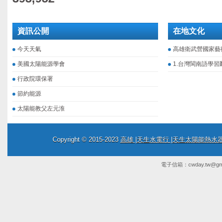
資訊公開
在地文化
今天天氣
高雄衛武營國家藝
美國太陽能源學會
1.台灣閩南語學習
行政院環保署
節約能源
太陽能教父左元淮
Copyright © 2015-2023
高雄 |天生水電行 |天生太陽能熱
電子信箱：
cwday.tw@gm