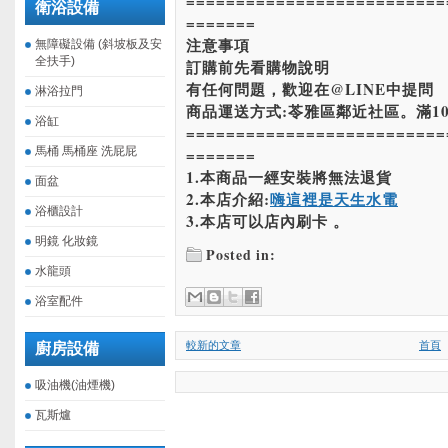
==========================
衛浴設備
=======
注意事項
無障礙設備 (斜坡板及安
全扶手)
訂購前先看購物說明
有任何問題，歡迎在@LINE中提問
淋浴拉門
商品運送方式:苓雅區鄰近社區。滿10
浴缸
==========================
馬桶 馬桶座 洗屁屁
=======
1.本商品一經安裝將無法退貨
面盆
2.本店介紹:
嗨這裡是天生水電
浴櫃設計
3.本店可以店內刷卡 。
明鏡 化妝鏡
Posted in:
水龍頭
浴室配件
較新的文章
首頁
廚房設備
吸油機(油煙機)
瓦斯爐