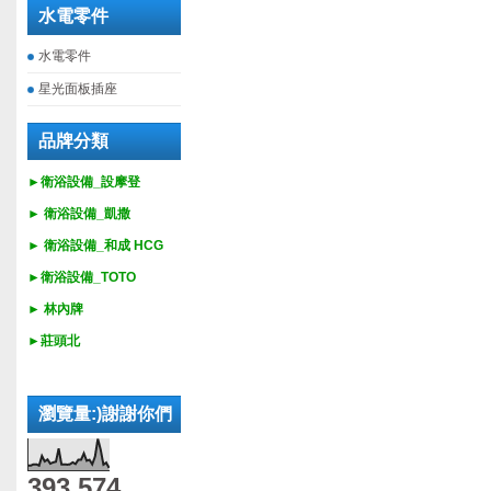
水電零件
水電零件
星光面板插座
品牌分類
►衛浴設備_設摩登
►
衛浴設備_
凱撒
►
衛浴設備_
和成 HCG
►
衛浴設備_
TOTO
► 林內牌
►莊頭北
瀏覽量:)謝謝你們
393,574