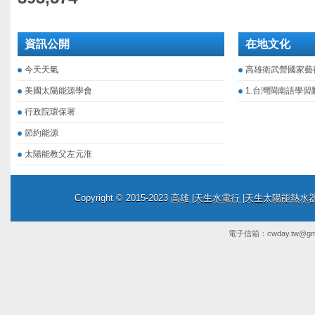
資訊公開
在地文化
今天天氣
高雄衛武營國家藝
美國太陽能源學會
1.台灣閩南語學習
行政院環保署
節約能源
太陽能教父左元淮
Copyright © 2015-2023
高雄 |天生水電行 |天生太陽能熱
電子信箱：
cwday.tw@gm