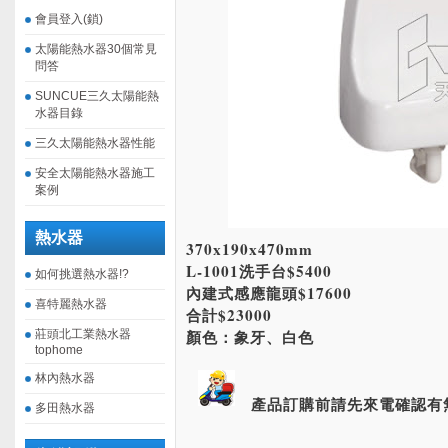
會員登入(鎖)
太陽能熱水器30個常見
問答
SUNCUE三久太陽能熱
水器目錄
三久太陽能熱水器性能
安全太陽能熱水器施工
案例
熱水器
370x190x470mm
L-1001洗手台$5400
如何挑選熱水器!?
內建式感應龍頭$17600
喜特麗熱水器
合計$23000
顏色：象牙、白色
莊頭北工業熱水器
tophome
林內熱水器
產品訂購前請先來電確認有
多田熱水器