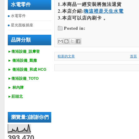
1.本商品一經安裝將無法退貨
水電零件
2.本店介紹:
嗨這裡是天生水電
水電零件
3.本店可以店內刷卡 。
星光面板插座
Posted in:
品牌分類
►衛浴設備_設摩登
較新的文章
首頁
►
衛浴設備_
凱撒
►
衛浴設備_
和成 HCG
►
衛浴設備_
TOTO
► 林內牌
►莊頭北
瀏覽量:)謝謝你們
393,470