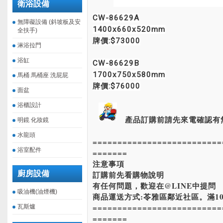
衛浴設備
CW-86629A
無障礙設備 (斜坡板及安
1400x660x520mm
全扶手)
牌價:$73000
淋浴拉門
浴缸
CW-86629B
1700x750x580mm
馬桶 馬桶座 洗屁屁
牌價:$76000
面盆
浴櫃設計
產品訂購前請先來電確認有
明鏡 化妝鏡
水龍頭
==========================
浴室配件
=======
注意事項
廚房設備
訂購前先看購物說明
有任何問題，歡迎在@LINE中提問
吸油機(油煙機)
商品運送方式:苓雅區鄰近社區。滿10
==========================
瓦斯爐
=======