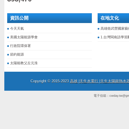
資訊公開
在地文化
今天天氣
高雄衛武營國家藝
美國太陽能源學會
1.台灣閩南語學習
行政院環保署
節約能源
太陽能教父左元淮
Copyright © 2015-2023
高雄 |天生水電行 |天生太陽能熱
電子信箱：
cwday.tw@gm