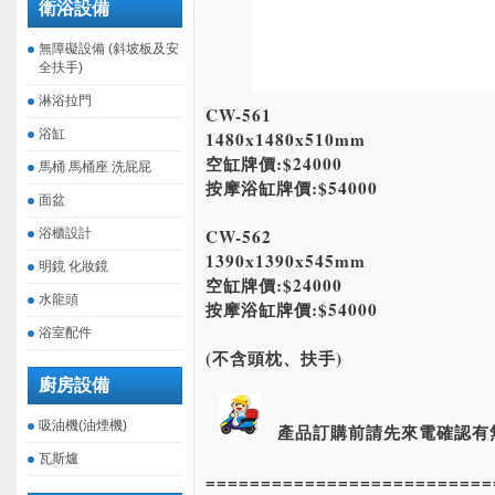
衛浴設備
無障礙設備 (斜坡板及安
全扶手)
淋浴拉門
CW-561
浴缸
1480x1480x510mm
空缸牌價:$24000
馬桶 馬桶座 洗屁屁
按摩浴缸牌價:$54000
面盆
CW-562
浴櫃設計
1390x1390x545mm
明鏡 化妝鏡
空缸牌價:$24000
水龍頭
按摩浴缸牌價:$54000
浴室配件
(不含頭枕、扶手)
廚房設備
吸油機(油煙機)
產品訂購前請先來電確認有
瓦斯爐
==========================