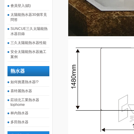
會員登入(鎖)
太陽能熱水器30個常見
問答
SUNCUE三久太陽能熱
水器目錄
三久太陽能熱水器性能
安全太陽能熱水器施工
案例
熱水器
如何挑選熱水器!?
喜特麗熱水器
莊頭北工業熱水器
tophome
林內熱水器
多田熱水器