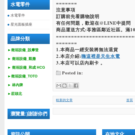
=======
水電零件
注意事項
訂購前先看購物說明
水電零件
有任何問題，歡迎在@LINE中提問
星光面板插座
商品運送方式:苓雅區鄰近社區。滿10
==========================
品牌分類
=======
1.本商品一經安裝將無法退貨
►衛浴設備_設摩登
2.本店介紹:
嗨這裡是天生水電
►
衛浴設備_
凱撒
3.本店可以店內刷卡 。
►
衛浴設備_
和成 HCG
Posted in:
►
衛浴設備_
TOTO
► 林內牌
►莊頭北
較新的文章
首頁
瀏覽量:)謝謝你們
資訊公開
在地文化