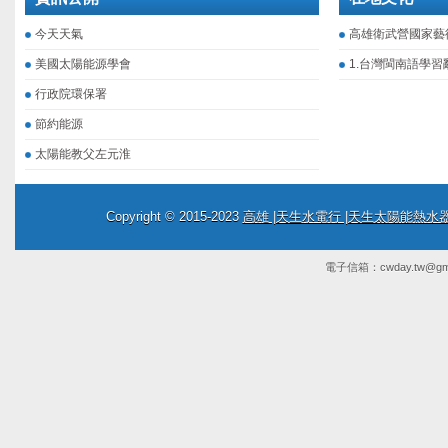
今天天氣
高雄衛武營國家藝
美國太陽能源學會
1.台灣閩南語學習
行政院環保署
節約能源
太陽能教父左元淮
Copyright © 2015-2023
高雄 |天生水電行 |天生太陽能熱
電子信箱：
cwday.tw@gm