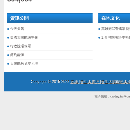
資訊公開
在地文化
今天天氣
高雄衛武營國家藝
美國太陽能源學會
1.台灣閩南語學習
行政院環保署
節約能源
太陽能教父左元淮
Copyright © 2015-2023
高雄 |天生水電行 |天生太陽能熱
電子信箱：
cwday.tw@gm