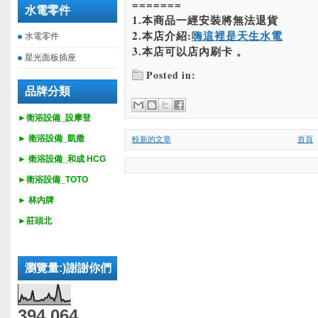
=======
水電零件
1.本商品一經安裝將無法退貨
2.本店介紹:
嗨這裡是天生水電
水電零件
3.本店可以店內刷卡 。
星光面板插座
Posted in:
品牌分類
►衛浴設備_設摩登
►
衛浴設備_
凱撒
較新的文章
首頁
►
衛浴設備_
和成 HCG
►
衛浴設備_
TOTO
► 林內牌
►莊頭北
瀏覽量:)謝謝你們
394,064