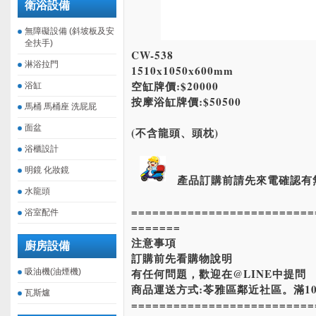
衛浴設備
無障礙設備 (斜坡板及安
全扶手)
CW-538
淋浴拉門
1510x1050x600mm
空缸牌價:$20000
浴缸
按摩浴缸牌價:$50500
馬桶 馬桶座 洗屁屁
面盆
(不含龍頭、頭枕)
浴櫃設計
明鏡 化妝鏡
產品訂購前請先來電確認有
水龍頭
==========================
浴室配件
=======
注意事項
廚房設備
訂購前先看購物說明
有任何問題，歡迎在@LINE中提問
吸油機(油煙機)
商品運送方式:苓雅區鄰近社區。滿10
瓦斯爐
==========================