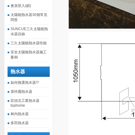
會員登入(鎖)
太陽能熱水器30個常見
問答
SUNCUE三久太陽能熱
水器目錄
三久太陽能熱水器性能
安全太陽能熱水器施工
案例
熱水器
如何挑選熱水器!?
喜特麗熱水器
莊頭北工業熱水器
tophome
林內熱水器
多田熱水器