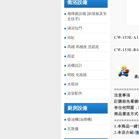
衛浴設備
無障礙設備 (斜坡板及安
全扶手)
淋浴拉門
CW-153E-A
1
浴缸
馬桶 馬桶座 洗屁屁
CW-153E-B
1
面盆
浴櫃設計
明鏡 化妝鏡
產
水龍頭
==========
浴室配件
注意事項
訂購前先看購
有任何問題，
廚房設備
商品運送方式
吸油機(油煙機)
==========
1.本商品一
瓦斯爐
2.本店介紹: