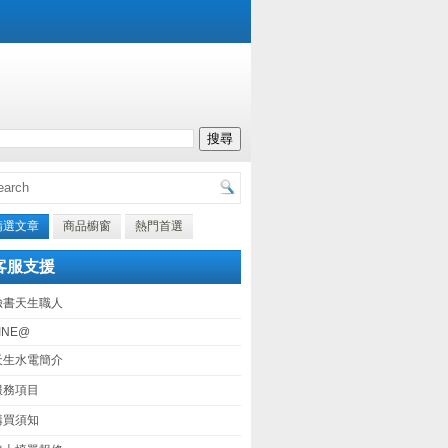
精選文章
商品櫥窗
熱門首選
客服支援
臉書天生職人
INE@
天生水電簡介
服務項目
購買須知