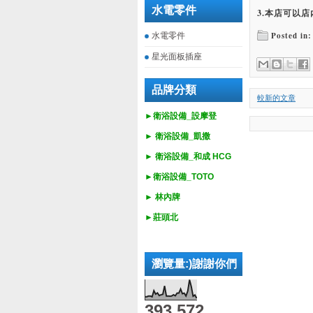
水電零件
3.本店可以店
Posted in:
水電零件
星光面板插座
品牌分類
較新的文章
►衛浴設備_設摩登
►
衛浴設備_
凱撒
►
衛浴設備_
和成 HCG
►
衛浴設備_
TOTO
► 林內牌
►莊頭北
瀏覽量:)謝謝你們
393,572