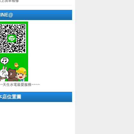
線上填單報修
LINE@
~~天生水電最愛服務~~~~
本店位置圖