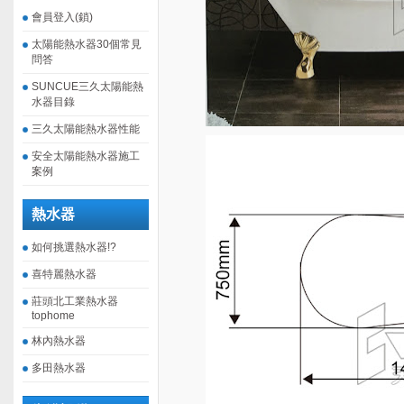
會員登入(鎖)
太陽能熱水器30個常見
問答
SUNCUE三久太陽能熱
水器目錄
三久太陽能熱水器性能
安全太陽能熱水器施工
案例
熱水器
如何挑選熱水器!?
喜特麗熱水器
莊頭北工業熱水器
tophome
林內熱水器
多田熱水器