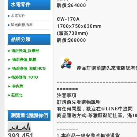
水電零件
牌價:$64000
水電零件
CW-170A
星光面板插座
1700x750x630mm
(頭高730mm)
品牌分類
牌價:$68000
►衛浴設備_設摩登
►
衛浴設備_
凱撒
產品訂購前請先來電確認有
►
衛浴設備_
和成 HCG
►
衛浴設備_
TOTO
==========================
► 林內牌
=======
注意事項
►莊頭北
訂購前先看購物說明
有任何問題，歡迎在@LINE中提問
商品運送方式:苓雅區鄰近社區。滿10
瀏覽量:)謝謝你們
==========================
=======
393,451
1.本商品一經安裝將無法退貨