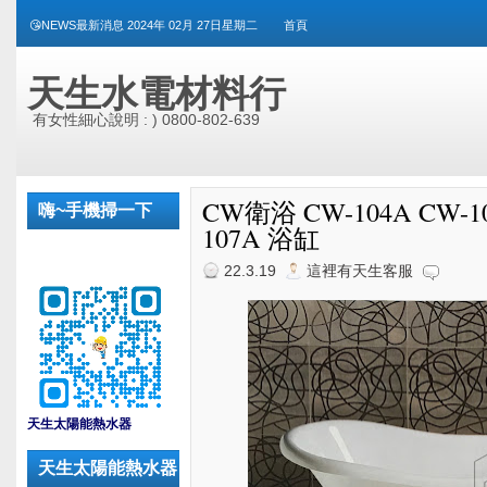
😘NEWS最新消息 2024年 02月 27日星期二
首頁
天生水電材料行
有女性細心說明 : ) 0800-802-639
CW衛浴 CW-104A CW-10
嗨~手機掃一下
107A 浴缸
22.3.19
這裡有天生客服
_
天生太陽能熱水器
天生太陽能熱水器