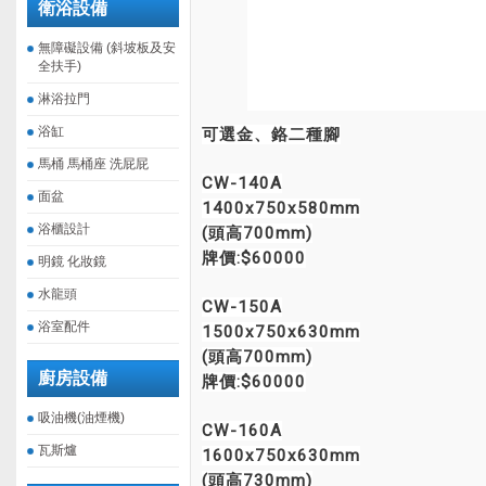
衛浴設備
無障礙設備 (斜坡板及安
全扶手)
淋浴拉門
浴缸
可選金、鉻二種腳
馬桶 馬桶座 洗屁屁
CW-140A
面盆
1400x750x580mm
浴櫃設計
(頭高700mm)
牌價:$60000
明鏡 化妝鏡
水龍頭
CW-150A
浴室配件
1500x750x630mm
(頭高700mm)
廚房設備
牌價:$60000
吸油機(油煙機)
CW-160A
瓦斯爐
1600x750x630mm
(頭高730mm)