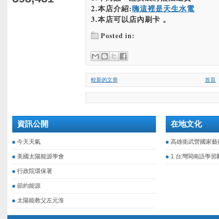
2.本店介紹:
嗨這裡是天生水電
3.本店可以店內刷卡 。
Posted in:
較新的文章
首頁
資訊公開
在地文化
今天天氣
高雄衛武營國家藝
美國太陽能源學會
1.台灣閩南語學習
行政院環保署
節約能源
太陽能教父左元淮