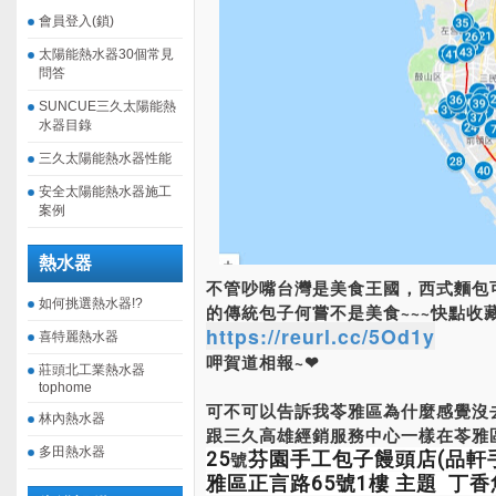
會員登入(鎖)
太陽能熱水器30個常見
問答
SUNCUE三久太陽能熱
水器目錄
三久太陽能熱水器性能
安全太陽能熱水器施工
案例
熱水器
不管吵嘴台灣是美食王國，西式麵包
如何挑選熱水器!?
的傳統包子何嘗不是美食~~~快點收藏
https://reurl.cc/5Od1y
喜特麗熱水器
呷賀道相報~❤
莊頭北工業熱水器
tophome
可不可以告訴我苓雅區為什麼感覺沒去
林內熱水器
跟三久高雄經銷服務中心一樣在苓雅
多田熱水器
25
號
芬園手工包子饅頭店(品軒
雅區正言路65號1樓 主題
丁香