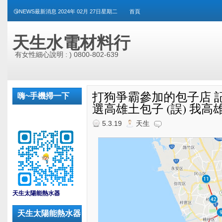
😘NEWS最新消息 2024年 02月 27日星期二
首頁
天生水電材料行
有女性細心說明 : ) 0800-802-639
打狗爭霸參加的包子店 記
嗨~手機掃一下
選高雄土包子 (誤) 我高
5.3.19
天生
_
天生太陽能熱水器
天生太陽能熱水器