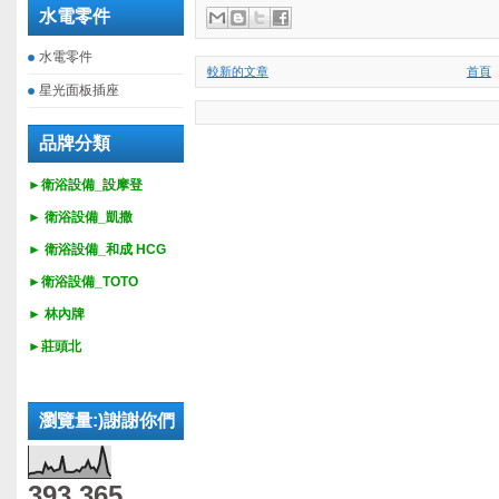
水電零件
水電零件
較新的文章
首頁
星光面板插座
品牌分類
►衛浴設備_設摩登
►
衛浴設備_
凱撒
►
衛浴設備_
和成 HCG
►
衛浴設備_
TOTO
► 林內牌
►莊頭北
瀏覽量:)謝謝你們
393,365