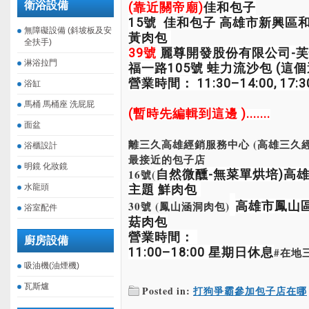
衛浴設備
(靠近關帝廟)
佳和包子
15號 佳和包子
高雄市新興區和
無障礙設備 (斜坡板及安
黃肉包
全扶手)
39號
麗尊開發股份有限公司-
淋浴拉門
福一路105號
蛙力流沙包 (這
營業時間：
11:30–14:00, 17:
浴缸
馬桶 馬桶座 洗屁屁
(暫時先編輯到這邊 ).......
面盆
離三久高雄經銷服務中心 (高雄三久經
浴櫃設計
最接近的包子店
明鏡 化妝鏡
16號(
自然微醺-無菜單烘培)
高雄
水龍頭
主題 鮮肉包
30號 (鳳山涵洞肉包)
高雄市鳳山區
浴室配件
菇肉包
營業時間：
廚房設備
11:00–18:00 星期日休息
#在地
吸油機(油煙機)
瓦斯爐
Posted in:
打狗爭霸參加包子店在哪