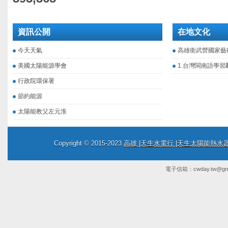
資訊公開
在地文化
今天天氣
高雄衛武營國家藝
美國太陽能源學會
1.台灣閩南語學習
行政院環保署
節約能源
太陽能教父左元淮
Copyright © 2015-2023
高雄 |天生水電行 |天生太陽能熱
電子信箱：
cwday.tw@gm