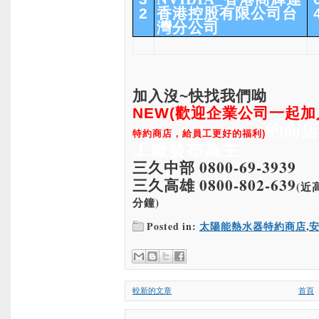
2
香港控股有限公司台
灣分公司
加入沒~快找我們呦
NEW
(歡迎企業公司一起
約商店
特約商店，
給員工更好的福利)
工廠發布為主
三久中部 0800-69-3939
三久高雄 0800-802-639
(近
分鐘)
Posted in:
太陽能熱水器特約商店
,
安
較新的文章
首頁