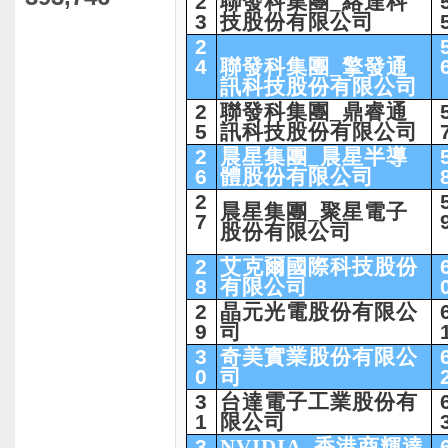
2
聯發科集團_絡達科
3
技股份有限公司
2
4
聯發科集團_擎發通
訊科技股份有限公司
2
聯發科集團_鼎睿通
5
訊科技股份有限公司
2
晨星集團_晨星半導
6
體股份有限公司
2
晨星集團_聚星電子
7
股份有限公司
2
艾克爾國際科技股份
8
有限公司
2
晶元光電股份有限公
9
司
3
奇美實業股份有限公
0
司
3
台達電子工業股份有
1
限公司
3
NVIDIA_香港商輝達