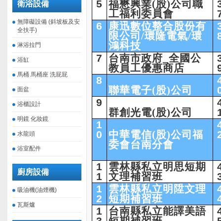
5
福懋興業(股)公司職
衛浴設備
工福利委員會
無障礙設備 (斜坡板及安
6
康迅數位整合股份有
全扶手)
限公司/環隆電氣/環
鴻科技
淋浴拉門
7
台南市政府_全國公
浴缸
教員工優惠商店
馬桶 馬桶座 洗屁屁
8
聯華電子(股)公司
面盆
9
浴櫃設計
群創光電(股)公司
明鏡 化妝鏡
1
0
中華電信(股)公司福
水龍頭
委會台南分會
浴室配件
1
雲林縣私立明思短期
廚房設備
1
文理補習班
1
雲林縣私立明陞文理
吸油機(油煙機)
2
短期補習班
瓦斯爐
1
台南縣私立能譯美語