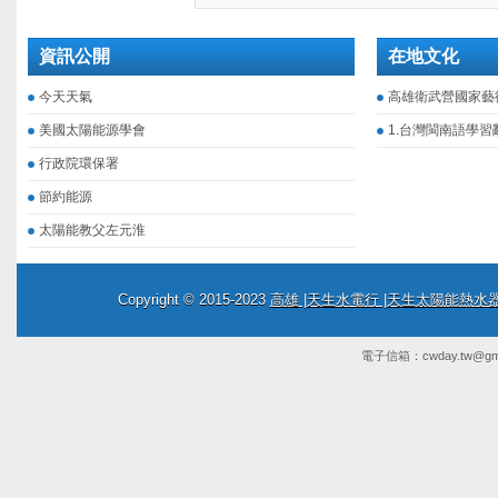
資訊公開
在地文化
今天天氣
高雄衛武營國家藝
美國太陽能源學會
1.台灣閩南語學習
行政院環保署
節約能源
太陽能教父左元淮
Copyright © 2015-2023
高雄 |天生水電行 |天生太陽能熱
電子信箱：
cwday.tw@gm