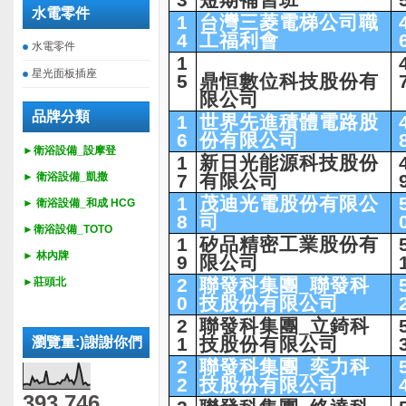
3
短期補習班
水電零件
1
台灣三菱電梯公司職
4
工福利會
水電零件
1
星光面板插座
5
鼎恒數位科技股份有
限公司
品牌分類
1
世界先進積體電路股
6
份有限公司
►衛浴設備_設摩登
1
新日光能源科技股份
►
衛浴設備_
凱撒
7
有限公司
1
茂迪光電股份有限公
►
衛浴設備_
和成 HCG
8
司
►
衛浴設備_
TOTO
1
矽品精密工業股份有
► 林內牌
9
限公司
2
聯發科集團_聯發科
►莊頭北
0
技股份有限公司
2
聯發科集團_立錡科
1
技股份有限公司
瀏覽量:)謝謝你們
2
聯發科集團_奕力科
2
技股份有限公司
393,746