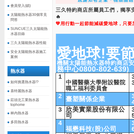
會員登入(鎖)
三久特約商店所屬員工們，獨享安裝優
太陽能熱水器30個常見
🔥
問答
💚用行動一起節能減碳愛地球，
只要
SUNCUE三久太陽能熱
水器目錄
三久太陽能熱水器性能
愛地球!要
安全太陽能熱水器施工
案例
機關太陽能熱水器特約商店
務中心0800-802-639)
熱水器
1
中國醫藥大學附設醫院
如何挑選熱水器!?
職工福利委員會
喜特麗熱水器
2
臺塑關係企業
莊頭北工業熱水器
tophome
3
欣美實業股份有限公
林內熱水器
司
4
多田熱水器
福懋科技(股)公司