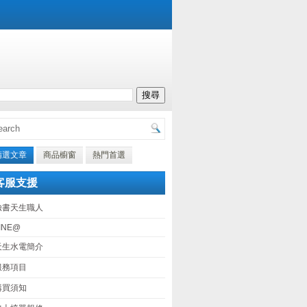
精選文章
商品櫥窗
熱門首選
客服支援
臉書天生職人
INE@
天生水電簡介
服務項目
購買須知