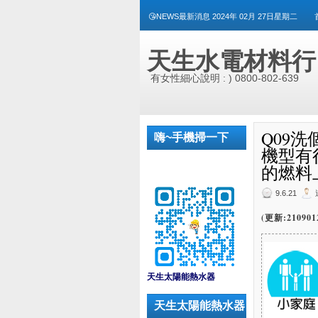
😘NEWS最新消息 2024年 02月 27日星期二
天生水電材料行
有女性細心說明 : ) 0800-802-639
Q09
嗨~手機掃一下
機型有
的燃料
9.6.21
(更新:21090
_
天生太陽能熱水器
天生太陽能熱水器