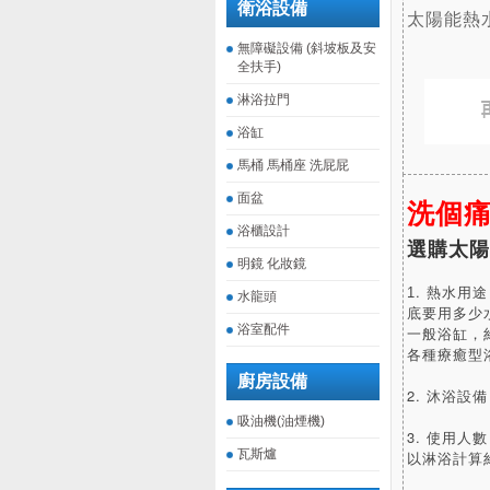
衛浴設備
太陽能熱
無障礙設備 (斜坡板及安
全扶手)
淋浴拉門
浴缸
馬桶 馬桶座 洗屁屁
面盆
洗個
浴櫃設計
選
購太陽
明鏡 化妝鏡
. 熱水用
1
水龍頭
底要用多少
浴室配件
一般浴缸，約
各種療癒型浴
廚房設備
2. 沐浴設
吸油機(油煙機)
3. 使用人
瓦斯爐
以淋浴計算約