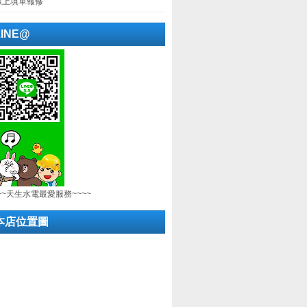
線上填單報修
LINE@
~~天生水電最愛服務~~~~
本店位置圖