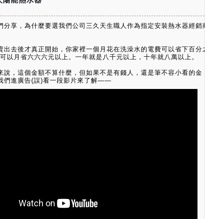
們分享，為什麼要選我們公司三久天生職人作為指定安裝熱水器經銷商
賣出去後才真正開始，你家裡一個月花在洗澡水的電費可以省下百分之
家庭可以月省六六六元以上。
一年就是八千元以上，十年就八萬以上。
來說，這個金額不算什麼，但如果不是有錢人，還是筆不容小看的金
我們進廣告(誤)看一段影片來了解——