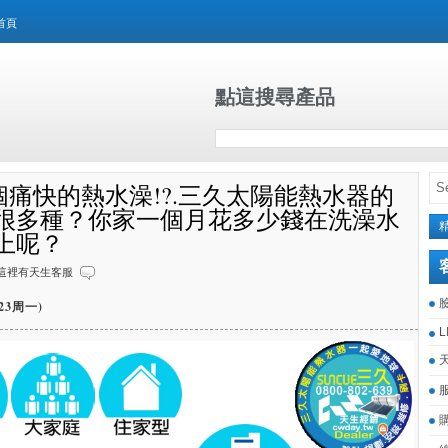
首頁
點這搜尋產品
洗個痛快的熱水澡!?.三久太陽能熱水器的
很多種？你家一個月花多少錢在洗澡水
上呢？
這裡有天生客服
123周一)
L