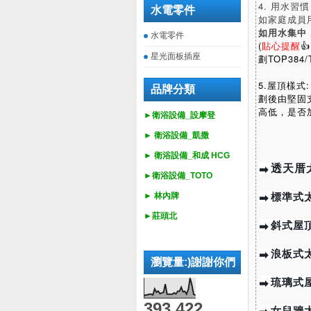
4. 用水習慣
水電零件
如家庭成員
如用水集中
水電零件
(
貼心提醒

星光面板插座
劃TOP384
5.屋頂樣
品牌分類
劃後由堅固
高低，是否
►衛浴設備_設摩登
►
衛浴設備_
凱撒
►
衛浴設備_
和成 HCG
透天厝
➡
►
衛浴設備_
TOTO
標準式
► 林內牌
➡
►莊頭北
斜式屋
➡
浪板式
➡
瀏覽量:)謝謝你們
琉璃式
➡
393,422
女兒牆