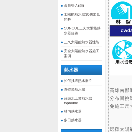
會員登入(鎖)
太陽能熱水器30個常見
問答
SUNCUE三久太陽能熱
水器目錄
三久太陽能熱水器性能
安全太陽能熱水器施工
案例
熱水器
如何挑選熱水器!?
喜特麗熱水器
高雄南部
分布圖挑
莊頭北工業熱水器
tophome
免施工尺
林內熱水器
多田熱水器
選擇太陽