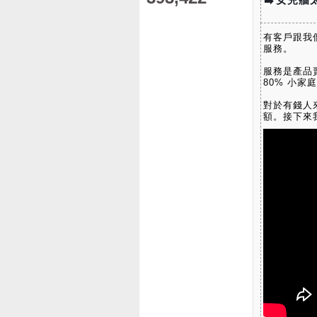
➡
有客戶跟我
服務。
服務是產品
80% 小
對於有錢人
額。接下來