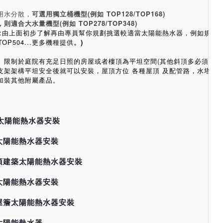
用水分散，
可選用獨立桶機型
(例如 TOP128/TOP168)
，
則適合大水量機型(例如 TOP278/TOP348)
:由上面初步了解再由專員幫你規劃挑選較適當太陽能熱水器，例如規
/TOP504...更多機種提供
。
)
式:  限制於庭院有充足日照的房屋或者樓頂為平坦空間(其他斜頂多必須規
支架架構平坦安全後就可以安裝，屋頂方位 各種屋頂 及配管路，水塔
加裝其他附屬產品。
太陽能熱水器安裝
太陽能熱水器安裝
頂建築太陽能熱水器安裝
太陽能熱水器安裝
屋簷太陽能熱水器安裝
太陽能熱水器