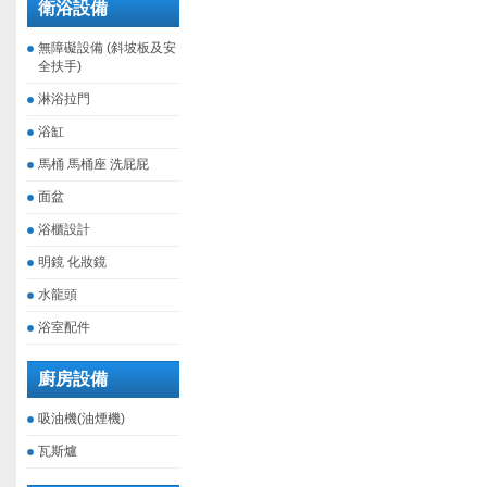
衛浴設備
無障礙設備 (斜坡板及安
全扶手)
淋浴拉門
浴缸
馬桶 馬桶座 洗屁屁
面盆
浴櫃設計
明鏡 化妝鏡
水龍頭
浴室配件
廚房設備
吸油機(油煙機)
瓦斯爐