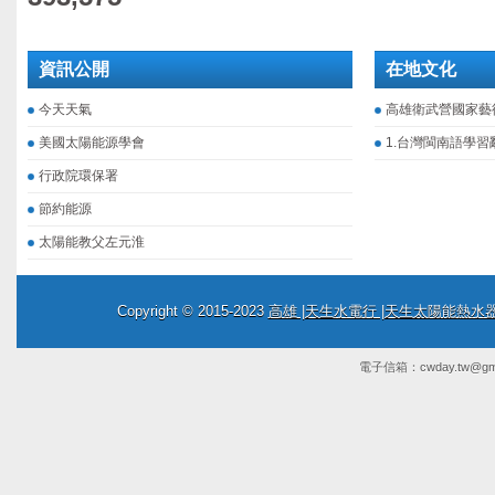
資訊公開
在地文化
今天天氣
高雄衛武營國家藝
美國太陽能源學會
1.台灣閩南語學習
行政院環保署
節約能源
太陽能教父左元淮
Copyright © 2015-2023
高雄 |天生水電行 |天生太陽能熱
電子信箱：
cwday.tw@gm