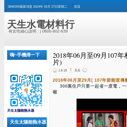
😘NEWS最新消息 2024年 02月 27日星期二
首頁
天生水電材料行
有女性細心說明 : ) 0800-802-639
2018年06月至09月10
嗨~手機掃一下
片)
1.6.18
天生
2018年06月至29月[ 107年節能
     300萬住戶只要一起省一度電，一整個夏天可以省下3.6億度的電
喔
_
天生太陽能熱水器
天生太陽能熱水器