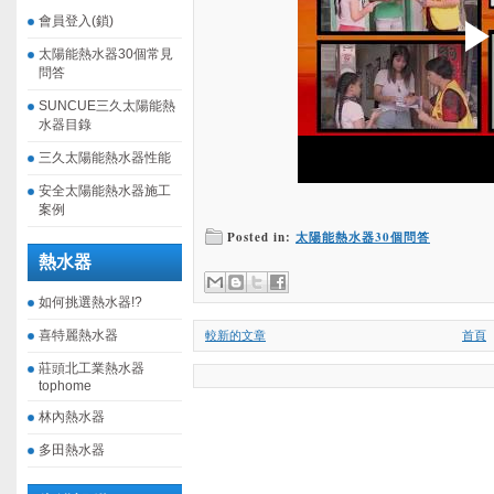
會員登入(鎖)
太陽能熱水器30個常見
問答
SUNCUE三久太陽能熱
水器目錄
三久太陽能熱水器性能
安全太陽能熱水器施工
案例
Posted in:
太陽能熱水器30個問答
熱水器
如何挑選熱水器!?
喜特麗熱水器
較新的文章
首頁
莊頭北工業熱水器
tophome
林內熱水器
多田熱水器