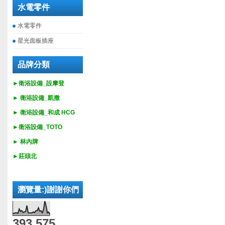
水電零件
水電零件
星光面板插座
品牌分類
►衛浴設備_設摩登
►
衛浴設備_
凱撒
►
衛浴設備_
和成 HCG
►
衛浴設備_
TOTO
► 林內牌
►莊頭北
瀏覽量:)謝謝你們
393,575